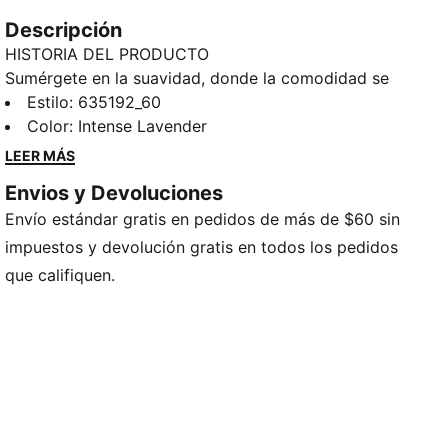
Descripción
HISTORIA DEL PRODUCTO
Sumérgete en la suavidad, donde la comodidad se
combina con el estilo sin esfuerzo. Diseñadas para
Estilo
:
635192_60
dar una sensación de ligereza y elegancia, cada pieza
Color
:
Intense Lavender
aporta una energía renovada a tu imagen diaria. Con
LEER MÁS
líneas definidas y un brillo sutil, todo gira en torno al
Envios y Devoluciones
movimiento grácil y la confianza tranquila.
Envío estándar gratis en pedidos de más de $60 sin
DETALLES
Corte: semi-ajustado
impuestos y devolución gratis en todos los pedidos
Material principal: jersey simple
que califiquen.
Cuello: redondo
Mangas cortas
Largo: corto
PUMA Juvenil: Recomendada para niños y
adolescentes de 8 a 16 años