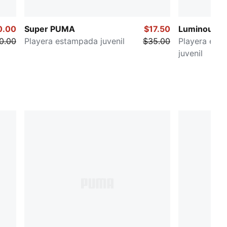
0.00
Super PUMA
$17.50
Luminous C
0.00
Playera estampada juvenil
$35.00
Playera est
juvenil