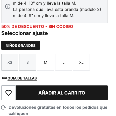
mide 4' 10" cm y lleva la talla M.
La persona que lleva esta prenda (modelo 2)
mide 4' 9" cm y lleva la talla M.
50% DE DESCUENTO - SIN CÓDIGO
Seleccionar ajuste
NIÑOS GRANDES
XS
S
M
L
XL
Talla
Talla
Talla
Talla
Talla
GUIA DE TALLAS
AÑADIR AL CARRITO
Añadir a la lista de deseos
Devoluciones gratuitas en todos los pedidos que
califiquen