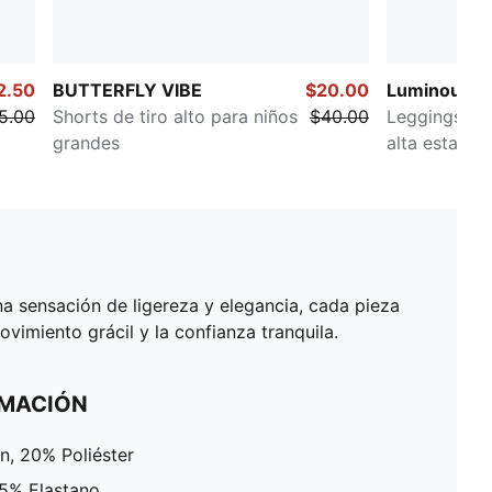
2.50
BUTTERFLY VIBE
$20.00
Luminous C
5.00
Shorts de tiro alto para niños
$40.00
Leggings juv
grandes
alta estamp
a sensación de ligereza y elegancia, cada pieza
ovimiento grácil y la confianza tranquila.
RMACIÓN
, 20% Poliéster
 5% Elastano