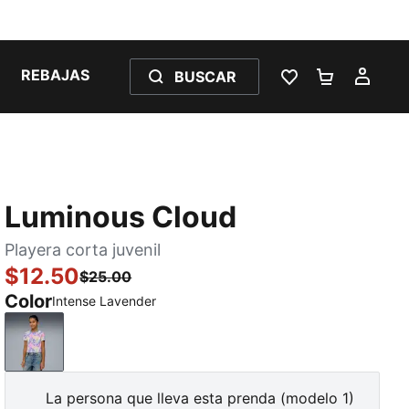
REBAJAS
BUSCAR
LISTA DE DESE
CARRITO 
MI C
Luminous Cloud
Playera corta juvenil
$12.50
$25.00
Color
Intense Lavender
Intense Lavender
La persona que lleva esta prenda (modelo 1)