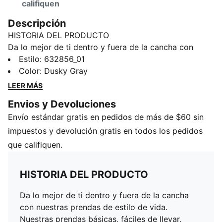
califiquen
Descripción
HISTORIA DEL PRODUCTO
Da lo mejor de ti dentro y fuera de la cancha con
nuestras prendas de estilo de vida. Nuestras prendas
Estilo
:
632856_01
básicas, fáciles de llevar, como sudaderas con
Color
:
Dusky Gray
capucha, jerseys, playeras y pants, se renuevan con
LEER MÁS
estampados llamativos y detalles inspirados en
Envios y Devoluciones
nuestra pasión por el deporte. Ya sea para calentar,
Envío estándar gratis en pedidos de más de $60 sin
para después del partido o para el día a día, estas
prendas están diseñadas para marcar la diferencia.
impuestos y devolución gratis en todos los pedidos
CARACTERÍSTICAS Y BENEFICIOS
que califiquen.
Fabricadas con al menos un 20 % de algodón
reciclado.
HISTORIA DEL PRODUCTO
DETALLES
Corte: holgado
Da lo mejor de ti dentro y fuera de la cancha
Material principal: forro polar
con nuestras prendas de estilo de vida.
Largo: regular
Nuestras prendas básicas, fáciles de llevar,