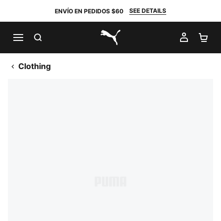
SEE DETAILS
ENVÍO EN PEDIDOS $60
BUSCAR
MI CUE
CA
PUMA.com
Clothing