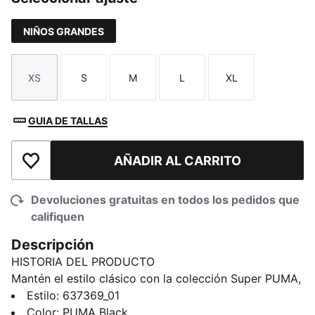
NIÑOS GRANDES
XS
S
M
L
XL
Talla
Talla
Talla
Talla
Talla
GUIA DE TALLAS
AÑADIR AL CARRITO
Añadir a la lista de deseos
Devoluciones gratuitas en todos los pedidos que
califiquen
Descripción
HISTORIA DEL PRODUCTO
Mantén el estilo clásico con la colección Super PUMA,
diseñada para niños activos y con estilo. Con gráficos
Estilo
:
637369_01
vintage de Super PUMA, colores retro y muchísima
Color
:
PUMA Black