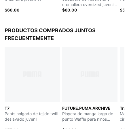
adolescentes de 8 a 16 años
cremallera oversized juvenil
$60.00
T7
$60.00
$55
PRODUCTOS COMPRADOS JUNTOS
FRECUENTEMENTE
T7
FUTURE.PUMA.ARCHIVE
Trai
Pants holgado de tejido twill
Playera de manga larga de
Mall
deslavado juvenil
punto Waffle para niños
cintu
pequeños
entr