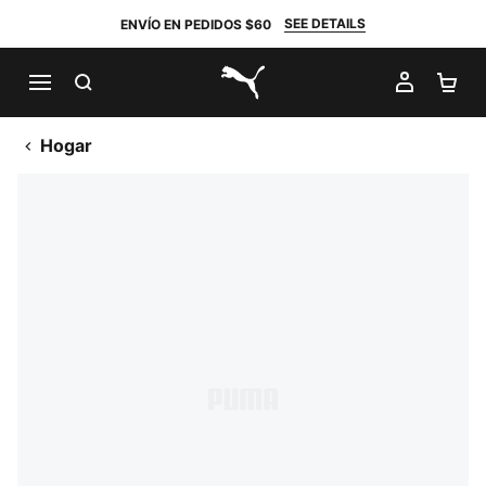
SEE DETAILS
ENVÍO EN PEDIDOS $60
BUSCAR
MI CUE
CA
PUMA.com
Hogar