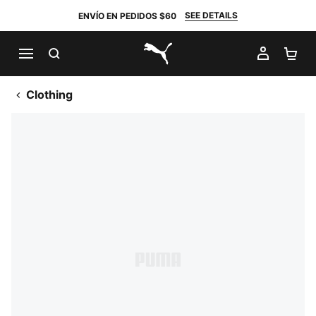
SEE DETAILS
ENVÍO EN PEDIDOS $60
BUSCAR
MI CUE
CA
PUMA.com
Clothing