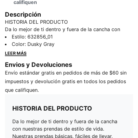
califiquen
Descripción
HISTORIA DEL PRODUCTO
Da lo mejor de ti dentro y fuera de la cancha con
nuestras prendas de estilo de vida. Nuestras prendas
Estilo
:
632856_01
básicas, fáciles de llevar, como sudaderas con
Color
:
Dusky Gray
capucha, jerseys, playeras y pants, se renuevan con
LEER MÁS
estampados llamativos y detalles inspirados en
Envios y Devoluciones
nuestra pasión por el deporte. Ya sea para calentar,
Envío estándar gratis en pedidos de más de $60 sin
para después del partido o para el día a día, estas
prendas están diseñadas para marcar la diferencia.
impuestos y devolución gratis en todos los pedidos
CARACTERÍSTICAS Y BENEFICIOS
que califiquen.
Fabricadas con al menos un 20 % de algodón
reciclado.
HISTORIA DEL PRODUCTO
DETALLES
Corte: holgado
Da lo mejor de ti dentro y fuera de la cancha
Material principal: forro polar
con nuestras prendas de estilo de vida.
Largo: regular
Nuestras prendas básicas, fáciles de llevar,