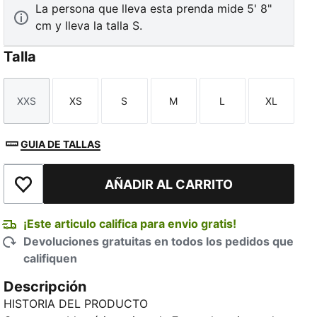
La persona que lleva esta prenda mide 5' 8"
cm y lleva la talla S.
Talla
XXS
XS
S
M
L
XL
Talla
Talla
Talla
Talla
Talla
Talla
GUIA DE TALLAS
AÑADIR AL CARRITO
Añadir a la lista de deseos
¡Este articulo califica para envio gratis!
Devoluciones gratuitas en todos los pedidos que
califiquen
Descripción
HISTORIA DEL PRODUCTO