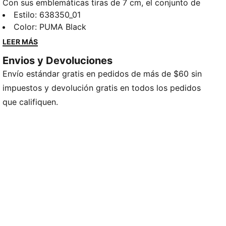
Con sus emblemáticas tiras de 7 cm, el conjunto de
chamarra y pants T7 debutó en 1968 y, desde
Estilo
:
638350_01
entonces, ha estado cambiando las reglas del estilo.
Color
:
PUMA Black
Este pants tiene ese icónico estilo T7, con cintura
LEER MÁS
ajustable y corte holgado.
Envios y Devoluciones
CARACTERÍSTICAS Y BENEFICIOS
Envío estándar gratis en pedidos de más de $60 sin
Producto fabricado con al menos un 90 % de
materiales reciclados
impuestos y devolución gratis en todos los pedidos
DETALLES
que califiquen.
Producto diseñado para: Lifestyle by PUMA
Corte: holgado
Largo: regular
Dobladillos abiertos
Tipo de material principal: tejido spacer
Cintura elástica con cordón interno
Cintura: media
Bolsillos: lateral