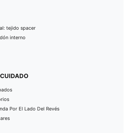
al: tejido spacer
rdón interno
 CUIDADO
pados
rios
enda Por El Lado Del Revés
lares