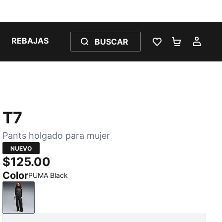
REBAJAS
BUSCAR
LISTA DE DESE
CARRITO 
MI C
T7
Pants holgado para mujer
NUEVO
$125.00
Color
PUMA Black
PUMA Black