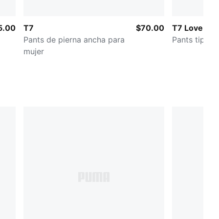
5.00
T7
$70.00
T7 Love Of 
Pants de pierna ancha para
Pants tipo b
mujer