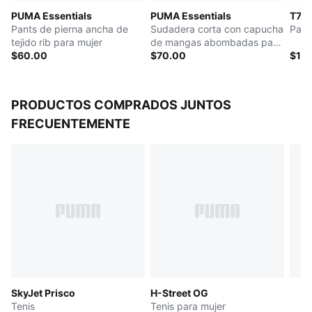
PUMA Essentials
PUMA Essentials
T7
Pants de pierna ancha de
Sudadera corta con capucha
Pant
tejido rib para mujer
de mangas abombadas para
$60.00
mujer
$70.00
$12
PRODUCTOS COMPRADOS JUNTOS
FRECUENTEMENTE
SkyJet Prisco
H-Street OG
Tenis
Tenis para mujer