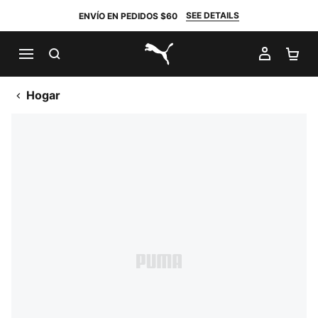
SEE DETAILS
ENVÍO EN PEDIDOS $60
BUSCAR
MI CUE
CA
PUMA.com
Hogar