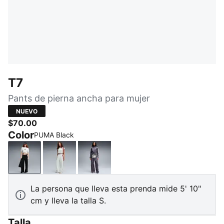
T7
Pants de pierna ancha para mujer
NUEVO
$70.00
Color
PUMA Black
PUMA Black
Créme De Mint-Garnet Glow
Inky Depths-Créme De Mint
La persona que lleva esta prenda mide 5' 10"
cm y lleva la talla S.
Talla