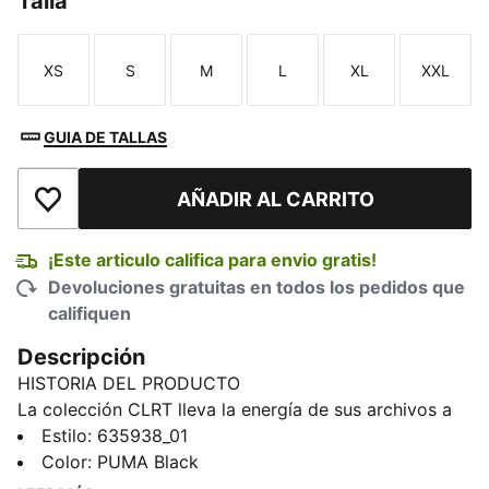
Talla
XS
S
M
L
XL
XXL
Talla
Talla
Talla
Talla
Talla
Talla
GUIA DE TALLAS
AÑADIR AL CARRITO
Añadir a la lista de deseos
¡Este articulo califica para envio gratis!
Devoluciones gratuitas en todos los pedidos que
califiquen
Descripción
HISTORIA DEL PRODUCTO
La colección CLRT lleva la energía de sus archivos a
las calles. Con toques técnicos, estilo de principios de
Estilo
:
635938_01
los 2000 y detalles de pasarela, deja huella. Estos
Color
:
PUMA Black
pantalones deportivos presentan líneas de corte que