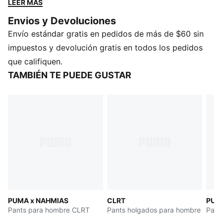
LEER MÁS
se adaptan al cuerpo y detalles de bordes sin rematar:
Envios y Devoluciones
simplemente ponte tus zapatillas PUMA favoritas y
Envío estándar gratis en pedidos de más de $60 sin
luce tu estilo.
CARACTERÍSTICAS Y BENEFICIOS
impuestos y devolución gratis en todos los pedidos
Hecho con al menos un 20 % de algodón reciclado.
que califiquen.
DETALLES
TAMBIÉN TE PUEDE GUSTAR
Corte: Relajado
Material principal: Terry
Largo: Regular
Tiro: Medio
Cinturilla elástica con cordones
Detalles de bordes sin rematar
Detalles de la marca PUMA
PUMA x NAHMIAS
CLRT
PUM
Pants para hombre CLRT
Pants holgados para hombre
Pant