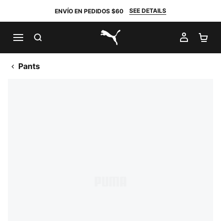
SEE DETAILS
ENVÍO EN PEDIDOS $60
BUSCAR
MI CUE
CA
PUMA.com
Pants