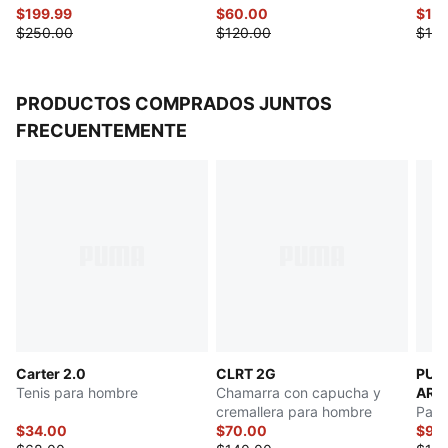
$199.99
$60.00
$111
$250.00
$120.00
$140
PRODUCTOS COMPRADOS JUNTOS
FRECUENTEMENTE
Carter 2.0
CLRT 2G
PUM
Tenis para hombre
Chamarra con capucha y
ARA
cremallera para hombre
Pant
$34.00
$70.00
$92