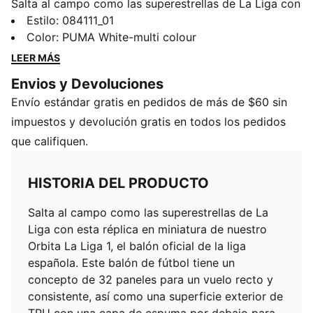
Salta al campo como las superestrellas de La Liga con
esta réplica en miniatura de nuestro Orbita La Liga 1,
Estilo
:
084111_01
el balón oficial de la liga española. Este balón de
Color
:
PUMA White-multi colour
fútbol tiene un concepto de 32 paneles para un vuelo
LEER MÁS
recto y consistente, así como una superficie exterior
Envios y Devoluciones
de TPU con una capa de espuma por debajo para un
Envío estándar gratis en pedidos de más de $60 sin
toque suave.
DETALLES
impuestos y devolución gratis en todos los pedidos
Cosido a máquina
que califiquen.
32 paneles con la misma superficie
Superficie exterior de TPU con una capa inferior de
HISTORIA DEL PRODUCTO
espuma:
Salta al campo como las superestrellas de La
Liga con esta réplica en miniatura de nuestro
Orbita La Liga 1, el balón oficial de la liga
española. Este balón de fútbol tiene un
concepto de 32 paneles para un vuelo recto y
consistente, así como una superficie exterior de