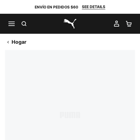
SEE DETAILS
ENVÍO EN PEDIDOS $60
BUSCAR
MI CUE
CA
PUMA.com
Hogar