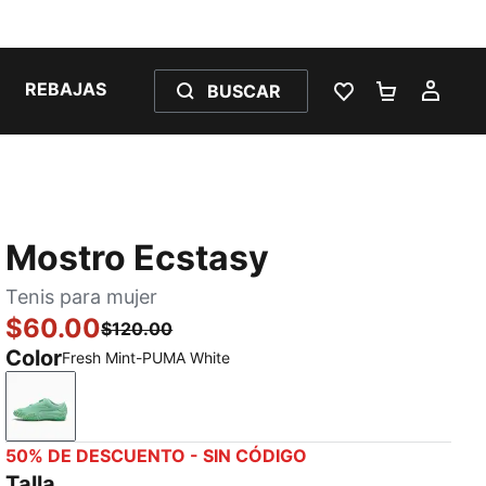
REBAJAS
BUSCAR
LISTA DE DESE
CARRITO 
MI C
Mostro Ecstasy
Tenis para mujer
$60.00
$120.00
Color
Fresh Mint-PUMA White
Fresh Mint-PUMA White
50% DE DESCUENTO - SIN CÓDIGO
Talla