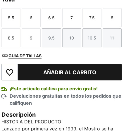
5.5
6
6.5
7
7.5
8
Talla
Talla
Talla
Talla
Talla
Talla
8.5
9
9.5
10
10.5
11
Talla
Talla
Talla
Talla
Talla
Talla
GUIA DE TALLAS
AÑADIR AL CARRITO
Añadir a la lista de deseos
¡Este articulo califica para envio gratis!
Devoluciones gratuitas en todos los pedidos que
califiquen
Descripción
HISTORIA DEL PRODUCTO
Lanzado por primera vez en 1999, el Mostro se ha