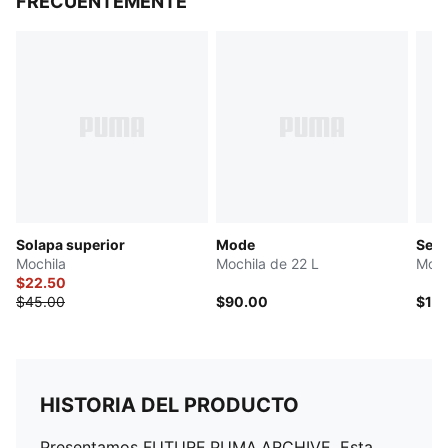
FRECUENTEMENTE
Solapa superior
Mode
Sele
Mochila
Mochila de 22 L
Moch
$22.50
$45.00
$90.00
$11
HISTORIA DEL PRODUCTO
Presentamos FUTURE.PUMA.ARCHIVE. Esta