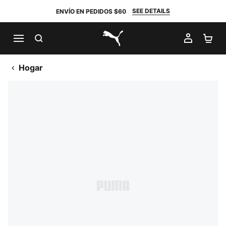
SEE DETAILS
ENVÍO EN PEDIDOS $60
BUSCAR
MI CUE
CA
PUMA.com
Hogar