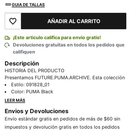
GUIA DE TALLAS
AÑADIR AL CARRITO
Añadir a la lista de deseos
¡Este articulo califica para envio gratis!
Devoluciones gratuitas en todos los pedidos que
califiquen
Descripción
HISTORIA DEL PRODUCTO
Presentamos FUTURE.PUMA.ARCHIVE. Esta colección
de inspiración urbana fusiona la esencia de nuestro
Estilo
:
091828_01
pasado con las posibilidades infinitas del futuro. Con
Color
:
PUMA Black
look retro, pero progresista, estas prendas están acá
LEER MÁS
para hacer una declaración de estilo.
Envios y Devoluciones
CARACTERÍSTICAS Y BENEFICIOS
Envío estándar gratis en pedidos de más de $60 sin
Producto fabricado con al menos un 50% de
materiales reciclados
impuestos y devolución gratis en todos los pedidos