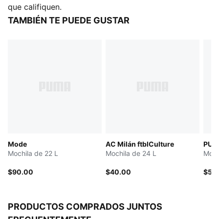
DETALLES
que califiquen.
Compartimento principal con solapa, cordón elástico
TAMBIÉN TE PUEDE GUSTAR
y hebillas
Bolsillo frontal con solapa
Bolsillos laterales
Compartimento especial para computadora portátil
Volumen: 28 litros
Dimensiones: 46 x 26 x 17 cm
Panel trasero acolchado, para mayor comodidad
Manija en cinta de sarga y correas de hombro
Mode
AC Milán ftblCulture
PUMA
Mochila de 22 L
Mochila de 24 L
Moch
$90.00
$40.00
$55
PRODUCTOS COMPRADOS JUNTOS