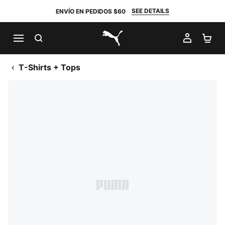
SEE DETAILS
ENVÍO EN PEDIDOS $60
BUSCAR
MI CUE
CA
PUMA.com
T-Shirts + Tops