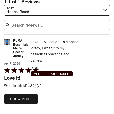
1-1 of 1 Reviews
Search reviews…
SORT
Highest Rated
PUMA
Love It! All though it's a soccer
Essentials
jersey, I wear it to my
Men's
Soccer
basketball practices and
Jersey
games.
Apr 7, 2026
David D
Rated
VERIFIED PURCHASER
5
Love It!
out
0
0
Was this helpful?
of
5
SHOW MORE