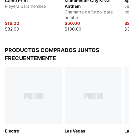
Camo Print
Manchester City KING
Spor
Playera para hombre
Anthem
Jers
Chamarra de futbol para
hom
hombre
$16.00
$50.00
$27.
$32.00
$100.00
$35
PRODUCTOS COMPRADOS JUNTOS
FRECUENTEMENTE
Electro
Las Vegas
Las 