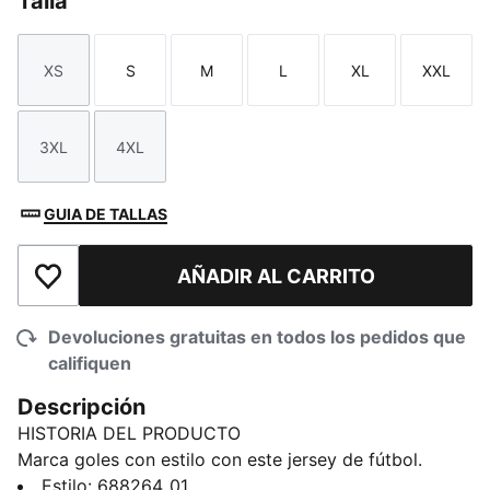
Talla
XS
S
M
L
XL
XXL
Talla
Talla
Talla
Talla
Talla
Talla
3XL
4XL
Talla
Talla
GUIA DE TALLAS
AÑADIR AL CARRITO
Añadir a la lista de deseos
Devoluciones gratuitas en todos los pedidos que
califiquen
Descripción
HISTORIA DEL PRODUCTO
Marca goles con estilo con este jersey de fútbol.
Presenta líneas de color en los hombros que rinden
Estilo
:
688264_01