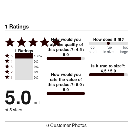
1
Ratings
How would you
How does it fit?
rate the quality of
100
Too
%
True
Too
this product?
:
4.5
/
1
Ratings
small
to size
large
5.0
between
Rated
5
100%
Rated
Too
4
0%
5
Is it true to size?
:
Rated
3
0%
4
small
stars
4.5
/ 5.0
Rated
2
0%
3
stars
How would you
by
and
Rated
1
0%
2
stars
rate the value of
by
100%
True
1
this product?
:
5.0
/
stars
by
5.0
0%
of
5.0
stars
to
by
0%
of
reviewers
by
size
0%
of
reviewers
out
0%
of
reviewers
of
of 5 stars
reviewers
reviewers
0 Customer Photos