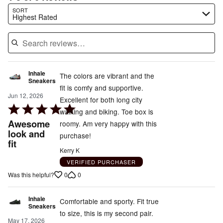
Search reviews…
SORT
Highest Rated
Inhale
The colors are vibrant and the
Sneakers
fit is comfy and supportive.
Jun 12, 2026
Excellent for both long city
Rated
walking and biking. Toe box is
5
Awesome
roomy. Am very happy with this
out
look and
purchase!
fit
of
Kerry K
5
VERIFIED PURCHASER
0
0
Was this helpful?
Inhale
Comfortable and sporty. Fit true
Sneakers
to size, this is my second pair.
May 17, 2026