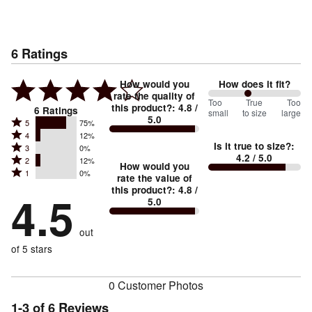
6
Ratings
How would you
How does it fit?
rate the quality of
86
Too
%
True
Too
this product?
:
4.8
/
6
Ratings
small
to size
large
5.0
between
Rated
5
75%
Rated
Too
4
12%
5
Is it true to size?
:
Rated
3
0%
4
small
stars
4.2
/ 5.0
Rated
2
12%
3
stars
How would you
by
and
Rated
1
0%
2
stars
rate the value of
by
75%
True
1
this product?
:
4.8
/
stars
by
4.5
12%
of
5.0
stars
to
by
0%
of
reviewers
by
size
12%
of
reviewers
out
0%
of
reviewers
of
of 5 stars
reviewers
reviewers
0 Customer Photos
1-3 of 6 Reviews