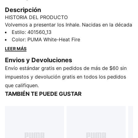
Descripción
HISTORIA DEL PRODUCTO
Volvemos a presentar los Inhale. Nacidas en la década
del 2000, aparecieron por primera vez en escena
Estilo
:
401560_13
como unos tenis de running de alto rendimiento. Sus
Color
:
PUMA White-Heat Fire
exageradas líneas, contornos y curvas las hicieron
LEER MÁS
muy queridas dentro y fuera de las pistas de
Envios y Devoluciones
atletismo. Hoy, vuelven con una silueta actualizada de
Envío estándar gratis en pedidos de más de $60 sin
estilo urbano y toda la misma actitud del modelo
original. Los Inhale desbordan energía, ¿sabrás
impuestos y devolución gratis en todos los pedidos
aprovecharlas?
que califiquen.
CARACTERÍSTICAS Y BENEFICIOS
TAMBIÉN TE PUEDE GUSTAR
CMEVA: La goma EVA de PUMA, moldeada por
compresión para sensación liviana y alto rendimiento
DETALLES
Cubierta textil
Superposiciones de PU en empeine y talón, con
detalles en PU reflectante