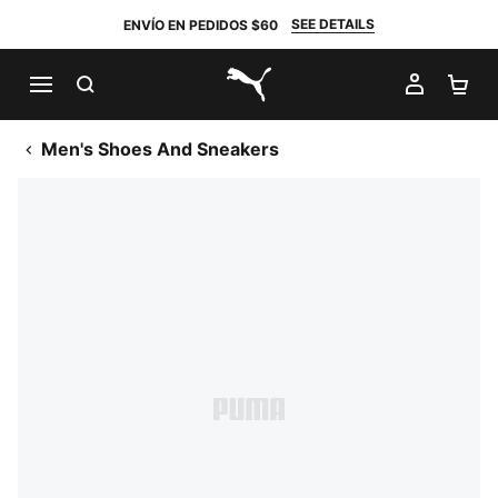
SEE DETAILS
ENVÍO EN PEDIDOS $60
BUSCAR
MI CUE
CA
PUMA.com
Men's Shoes And Sneakers