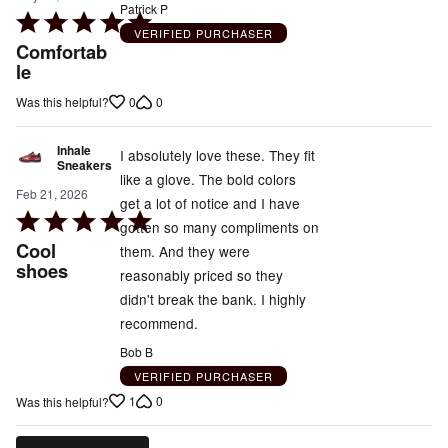
Patrick P
Rated
VERIFIED PURCHASER
5
Comfortab
out
le
of
0
0
Was this helpful?
5
Inhale
I absolutely love these. They fit
Sneakers
like a glove. The bold colors
Feb 21, 2026
get a lot of notice and I have
Rated
gotten so many compliments on
5
Cool
them. And they were
out
shoes
reasonably priced so they
of
didn't break the bank. I highly
5
recommend.
Bob B
VERIFIED PURCHASER
1
0
Was this helpful?