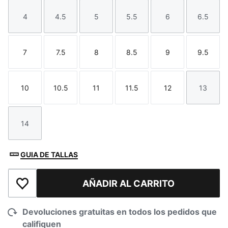
4
4.5
5
5.5
6
6.5
Talla
Talla
Talla
Talla
Talla
Talla
7
7.5
8
8.5
9
9.5
Talla
Talla
Talla
Talla
Talla
Talla
10
10.5
11
11.5
12
13
Talla
Talla
Talla
Talla
Talla
Talla
14
Talla
GUIA DE TALLAS
AÑADIR AL CARRITO
Añadir a la lista de deseos
Devoluciones gratuitas en todos los pedidos que
califiquen