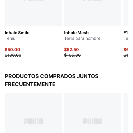
Presillas para agujetas hechas en cinta de sarga
Plantilla textil
Detalles de la marca PUMA
Inhale Smile
Inhale Mesh
F1® 
Tenis
Tenis para hombre
Teni
$50.00
$52.50
$69
$100.00
$105.00
$100
PRODUCTOS COMPRADOS JUNTOS
FRECUENTEMENTE