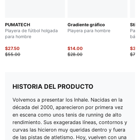
PUMATECH
Gradiente gráfico
Stic
Playera de fútbol holgada
Playera para hombre
Pant
para hombre
básq
$27.50
$14.00
$37.
$55.00
$28.00
$75.
HISTORIA DEL PRODUCTO
Volvemos a presentar los Inhale. Nacidas en la
década del 2000, aparecieron por primera vez
en escena como unos tenis de running de alto
rendimiento. Sus exageradas líneas, contornos y
curvas las hicieron muy queridas dentro y fuera
de las pistas de atletismo. Hoy, vuelven con una