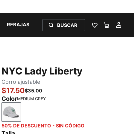
REBAJAS
BUSCAR
LISTA DE DESE
CARRITO 
MI C
NYC Lady Liberty
Gorro ajustable
$17.50
$35.00
Color
MEDIUM GREY
MEDIUM GREY
50% DE DESCUENTO - SIN CÓDIGO
Talla