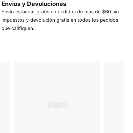
Envios y Devoluciones
deportivo.
Envío estándar gratis en pedidos de más de $60 sin
DETALLES
Forma holgada de 5 paneles
impuestos y devolución gratis en todos los pedidos
Acentos de detalles bordados
que califiquen.
Cierre deslizante ajustable
Detalles de diseño estampados
Detalles de la marca PUMA