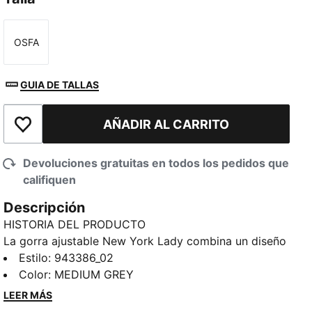
OSFA
Talla
GUIA DE TALLAS
AÑADIR AL CARRITO
Añadir a la lista de deseos
Devoluciones gratuitas en todos los pedidos que
califiquen
Descripción
HISTORIA DEL PRODUCTO
La gorra ajustable New York Lady combina un diseño
clásico con la comodidad diaria, con una visera curva
Estilo
:
943386_02
para un estilo atemporal y una banda ajustable para
Color
:
MEDIUM GREY
un calce personalizado. Ligera y versátil, es el toque
LEER MÁS
final perfecto para cualquier estilo informal o