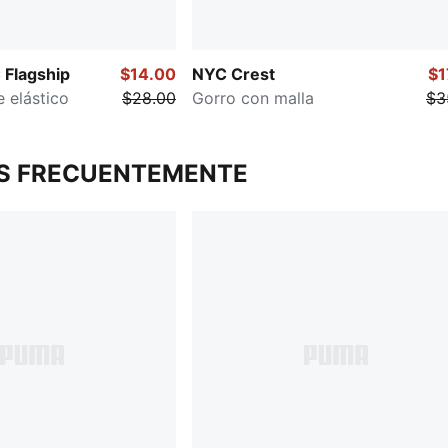
 Flagship
$14.00
NYC Crest
$1
e elástico
$28.00
Gorro con malla
$3
S FRECUENTEMENTE