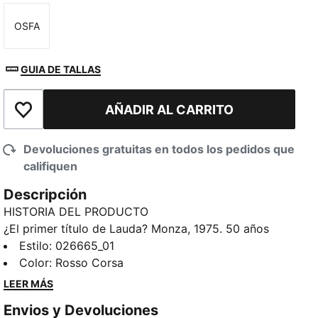
OSFA
Talla
GUIA DE TALLAS
AÑADIR AL CARRITO
Añadir a la lista de deseos
Devoluciones gratuitas en todos los pedidos que
califiquen
Descripción
HISTORIA DEL PRODUCTO
¿El primer título de Lauda? Monza, 1975. 50 años
después, Hamilton y Leclerc compiten en el circuito
Estilo
:
026665_01
local de la Scuderia Ferrari HP por primera vez como
Color
:
Rosso Corsa
compañeros de equipo. Para conmemorar el
LEER MÁS
momento, esta edición limitada se inspira en los
Envios y Devoluciones
monos de carreras de Lauda, ??con logotipos