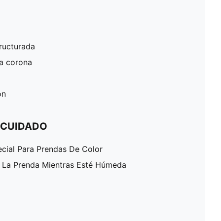
ructurada
la corona
ón
 CUIDADO
ecial Para Prendas De Color
A La Prenda Mientras Esté Húmeda