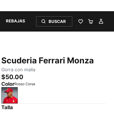
REBAJAS
BUSCAR
LISTA DE DESE
CARRITO 
MI C
Scuderia Ferrari Monza
Gorra con malla
$50.00
Color
Rosso Corsa
Rosso Corsa
Talla