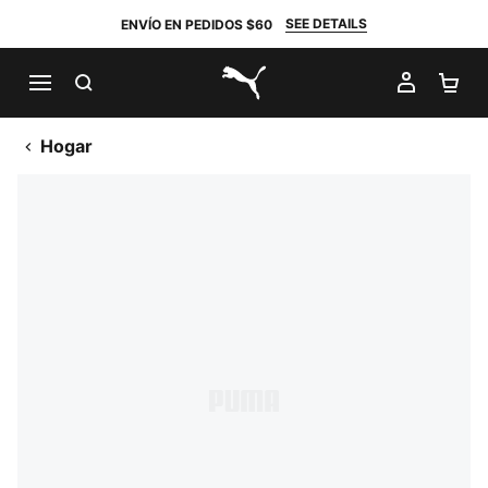
SEE DETAILS
ENVÍO EN PEDIDOS $60
BUSCAR
MI CUE
CA
PUMA.com
Hogar