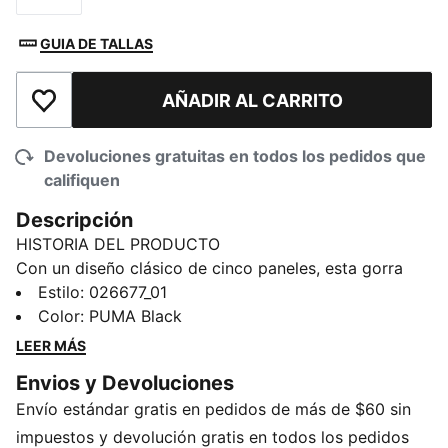
GUIA DE TALLAS
AÑADIR AL CARRITO
Añadir a la lista de deseos
Devoluciones gratuitas en todos los pedidos que
califiquen
Descripción
HISTORIA DEL PRODUCTO
Con un diseño clásico de cinco paneles, esta gorra
con visera lleva la emoción de la F1® a tu look de
Estilo
:
026677_01
todos los días. El logo F1® en TPU y el ícono PUMA
Color
:
PUMA Black
Cat bordado la convierten en toda una declaración de
LEER MÁS
estilo. Con un cierre trasero a presión para un ajuste
Envios y Devoluciones
perfecto, es tu nuevo accesorio favorito para los días
Envío estándar gratis en pedidos de más de $60 sin
de carreras.
impuestos y devolución gratis en todos los pedidos