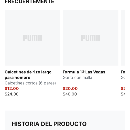
FRECUENTEMENTE
Calcetines de rizo largo
Formula 1® Las Vegas
Form
para hombre
Gorra con malla
Gorr
Calcetines cortos (6 pares)
$12.00
$20.00
$20
$24.00
$40.00
$40
HISTORIA DEL PRODUCTO