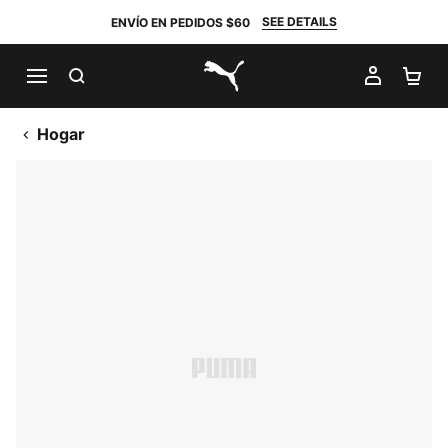
SEE DETAILS
ENVÍO EN PEDIDOS $60
BUSCAR
MI CUE
CA
PUMA.com
Hogar