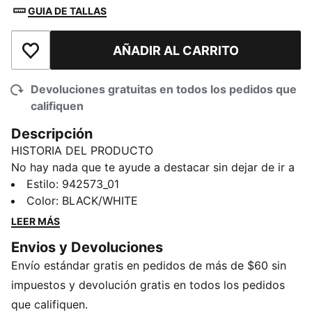
GUIA DE TALLAS
AÑADIR AL CARRITO
Añadir a la lista de deseos
Devoluciones gratuitas en todos los pedidos que
califiquen
Descripción
HISTORIA DEL PRODUCTO
No hay nada que te ayude a destacar sin dejar de ir a
la moda como una clásica gorra de camionero. Esta
Estilo
:
942573_01
gorra te cubrirá tanto si sales a la calle como si te
Color
:
BLACK/WHITE
preparas para un gran partido.
LEER MÁS
DETALLES
Envios y Devoluciones
100 % poliéster
Envío estándar gratis en pedidos de más de $60 sin
Detalles de la marca PUMA
impuestos y devolución gratis en todos los pedidos
que califiquen.