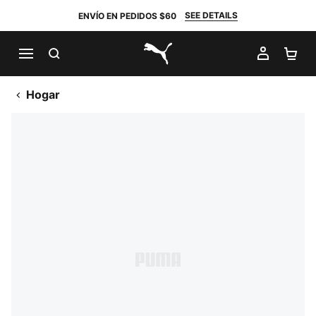
SEE DETAILS
ENVÍO EN PEDIDOS $60
BUSCAR
MI CUE
CA
PUMA.com
Hogar