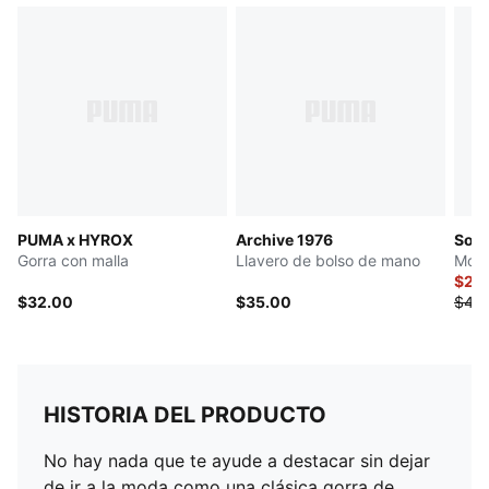
PUMA x HYROX
Archive 1976
Sola
Gorra con malla
Llavero de bolso de mano
Moch
$22
$32.00
$35.00
$45
HISTORIA DEL PRODUCTO
No hay nada que te ayude a destacar sin dejar
de ir a la moda como una clásica gorra de