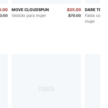
5.00
MOVE CLOUDSPUN
$35.00
DARE TO
0.00
Vestido para mujer
$70.00
Falda con cr
mujer