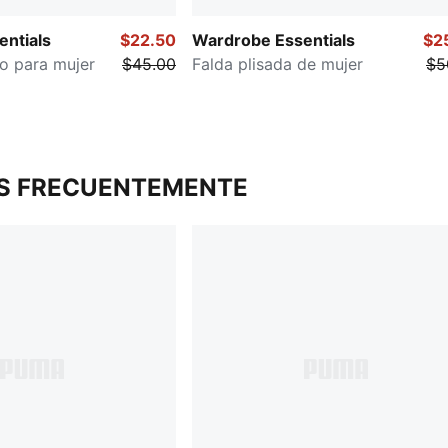
ntials
$22.50
Wardrobe Essentials
$2
go para mujer
$45.00
Falda plisada de mujer
$5
S FRECUENTEMENTE