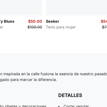
y Blues
$50.00
Seeker
$5
er
$100.00
Tenis para mujer
$7
spirada en la calle fusiona la esencia de nuestro pasado c
egado para marcar la diferencia.
DETALLES
to ribetes y decoraciones.
Corte: regular