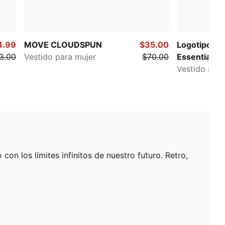
4.99
MOVE CLOUDSPUN
$35.00
Logotipo pe
3.00
Vestido para mujer
$70.00
Essentials
Vestido ajus
on los límites infinitos de nuestro futuro. Retro,