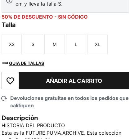
cm y lleva la talla S.
50% DE DESCUENTO - SIN CÓDIGO
Talla
XS
S
M
L
XL
Talla
Talla
Talla
Talla
Talla
GUIA DE TALLAS
AÑADIR AL CARRITO
Añadir a la lista de deseos
Devoluciones gratuitas en todos los pedidos que
califiquen
Descripción
HISTORIA DEL PRODUCTO
Esta es la FUTURE.PUMA.ARCHIVE. Esta colección