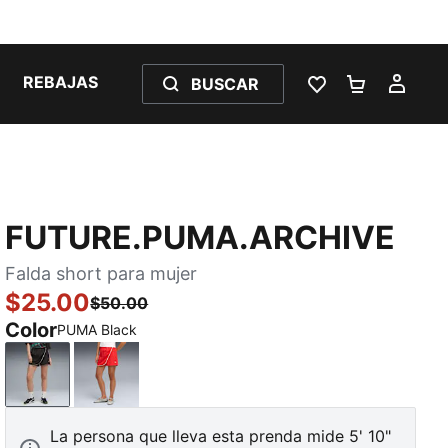
REBAJAS
BUSCAR
LISTA DE DESE
CARRITO 
MI C
FUTURE.PUMA.ARCHIVE
Falda short para mujer
$25.00
$50.00
Color
PUMA Black
PUMA Black
For All Time Red
La persona que lleva esta prenda mide 5' 10"