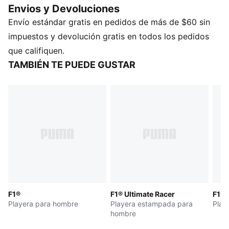
Envios y Devoluciones
tras temporada.
Envío estándar gratis en pedidos de más de $60 sin
CARACTERÍSTICAS Y BENEFICIOS
Fabricada con al menos un 20 % de algodón
impuestos y devolución gratis en todos los pedidos
reciclado.
que califiquen.
DETALLES
TAMBIÉN TE PUEDE GUSTAR
Corte: holgado
Material principal: jersey simple
Cuello: redondo
Mangas cortas
Largo: regular
Lavada para darle un aspecto desgastado.
Gráficos de F1®
F1®
F1® Ultimate Racer
F1® 
Playera para hombre
Playera estampada para
Play
hombre