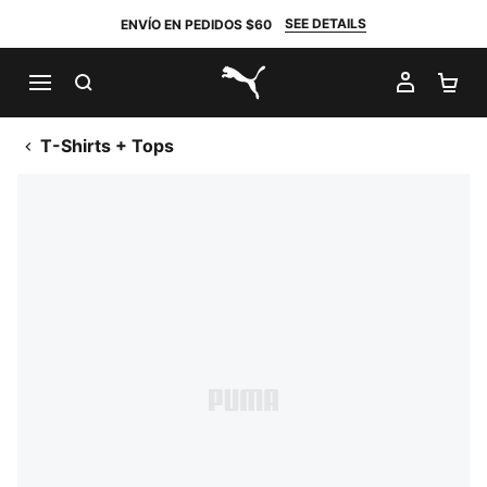
SEE DETAILS
ENVÍO EN PEDIDOS $60
BUSCAR
MI CUE
CA
PUMA.com
T-Shirts + Tops