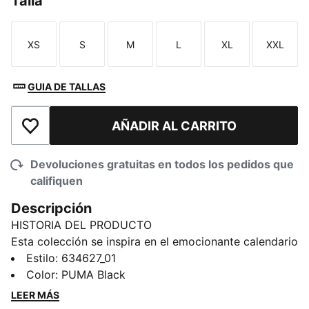
Talla
XS
S
M
L
XL
XXL
Talla
Talla
Talla
Talla
Talla
Talla
GUIA DE TALLAS
AÑADIR AL CARRITO
Añadir a la lista de deseos
Devoluciones gratuitas en todos los pedidos que
califiquen
Descripción
HISTORIA DEL PRODUCTO
Esta colección se inspira en el emocionante calendario
de carreras de F1® y captura la intensidad de las 24
Estilo
:
634627_01
carreras. Esta playera gráfica tiene una textura lavada
Color
:
PUMA Black
que le da un aspecto desgastado y auténtico,
LEER MÁS
reflejando la dureza y la gloria de la pista temporada