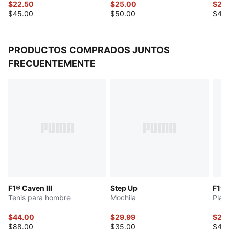
$22.50
$25.00
$22
$45.00
$50.00
$45
PRODUCTOS COMPRADOS JUNTOS
FRECUENTEMENTE
F1® Caven III
Step Up
F1® 
Tenis para hombre
Mochila
Play
$44.00
$29.99
$22
$88.00
$35.00
$45