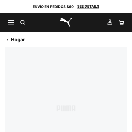
SEE DETAILS
ENVÍO EN PEDIDOS $60
BUSCAR
MI CUE
CA
PUMA.com
Hogar