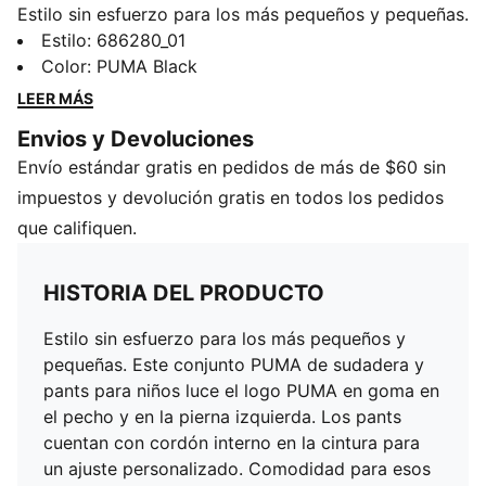
Estilo sin esfuerzo para los más pequeños y pequeñas.
Este conjunto PUMA de sudadera y pants para niños
Estilo
:
686280_01
luce el logo PUMA en goma en el pecho y en la pierna
Color
:
PUMA Black
izquierda. Los pants cuentan con cordón interno en la
LEER MÁS
cintura para un ajuste personalizado. Comodidad para
Envios y Devoluciones
esos días relajados, el conjunto es perfecto para
Envío estándar gratis en pedidos de más de $60 sin
cualquier aventura.
CARACTERÍSTICAS Y BENEFICIOS
impuestos y devolución gratis en todos los pedidos
Producto fabricado con al menos un 50% de
que califiquen.
materiales reciclados
DETALLES
HISTORIA DEL PRODUCTO
Corte regular
Sudadera de manga larga
Estilo sin esfuerzo para los más pequeños y
Cintura con cordón externo
pequeñas. Este conjunto PUMA de sudadera y
Tejido frisado
pants para niños luce el logo PUMA en goma en
Detalles de la marca PUMA
el pecho y en la pierna izquierda. Los pants
cuentan con cordón interno en la cintura para
un ajuste personalizado. Comodidad para esos