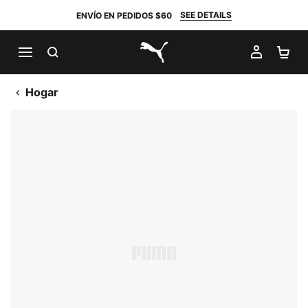
SEE DETAILS
ENVÍO EN PEDIDOS $60
BUSCAR
MI CUE
CA
PUMA.com
Hogar