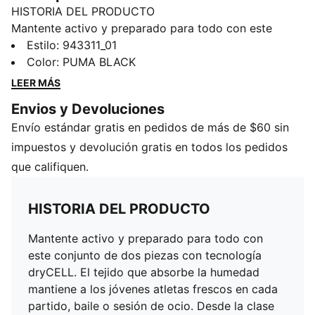
HISTORIA DEL PRODUCTO
Mantente activo y preparado para todo con este
conjunto de dos piezas con tecnología dryCELL. El
Estilo
:
943311_01
tejido que absorbe la humedad mantiene a los jóvenes
Color
:
PUMA BLACK
atletas frescos en cada partido, baile o sesión de
LEER MÁS
ocio. Desde la clase de gimnasia hasta la diversión del
Envios y Devoluciones
fin de semana, este conjunto PUMA ofrece un estilo
Envío estándar gratis en pedidos de más de $60 sin
deportivo y energía durante todo el día para cada
movimiento.
impuestos y devolución gratis en todos los pedidos
CARACTERÍSTICAS Y BENEFICIOS
que califiquen.
dryCELL: Tecnología de alto rendimiento diseñada
para eliminar la humedad del cuerpo y mantenerte
HISTORIA DEL PRODUCTO
libre de sudor durante el ejercicio
DETALLES
Mantente activo y preparado para todo con
Cuello clásico
este conjunto de dos piezas con tecnología
Sin mangas
dryCELL. El tejido que absorbe la humedad
Material principal: Poliéster
mantiene a los jóvenes atletas frescos en cada
PUMA Niños Grandes: Producto recomendado para
partido, baile o sesión de ocio. Desde la clase