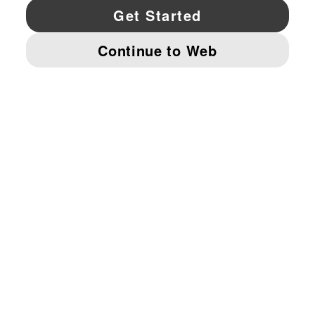
YouTube
Twitter
Pinterest
Instagram
Facebo
© PUMA NORTH AMERICA, INC.
IMPRINT AND LEGAL DATA