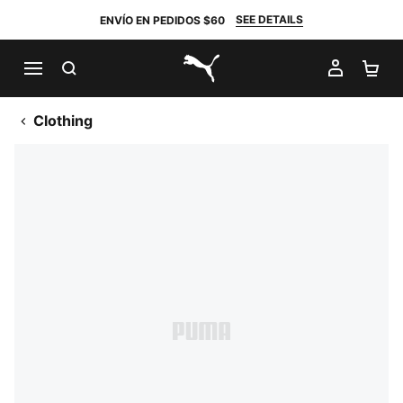
SEE DETAILS
ENVÍO EN PEDIDOS $60
BUSCAR
MI CUE
CA
PUMA.com
Clothing