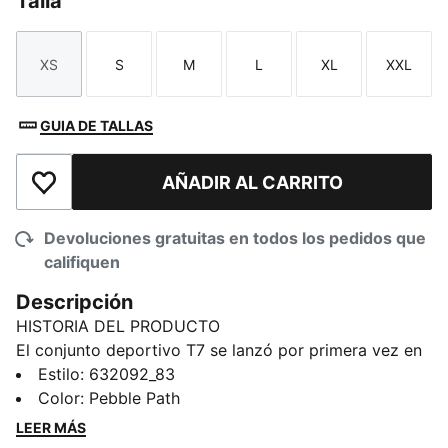
Talla
XS
S
M
L
XL
XXL
Talla
Talla
Talla
Talla
Talla
Talla
GUIA DE TALLAS
AÑADIR AL CARRITO
Añadir a la lista de deseos
Devoluciones gratuitas en todos los pedidos que
califiquen
Descripción
HISTORIA DEL PRODUCTO
El conjunto deportivo T7 se lanzó por primera vez en
1968 y ha causado sensación desde entonces. Hoy en
Estilo
:
632092_83
día, sigue siendo una prenda imprescindible y
Color
:
Pebble Path
atemporal del streetwear, reconocible fácilmente por
LEER MÁS
sus icónicas líneas de corte, los paneles laterales