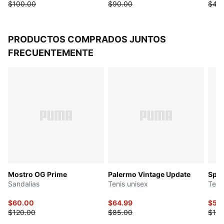
Tiras Signature PUMA T7 (7 cm)
$100.00
$90.00
$40
PRODUCTOS COMPRADOS JUNTOS
FRECUENTEMENTE
Mostro OG Prime
Palermo Vintage Update
Spee
Sandalias
Tenis unisex
Teni
$60.00
$64.99
$55
$120.00
$85.00
$110