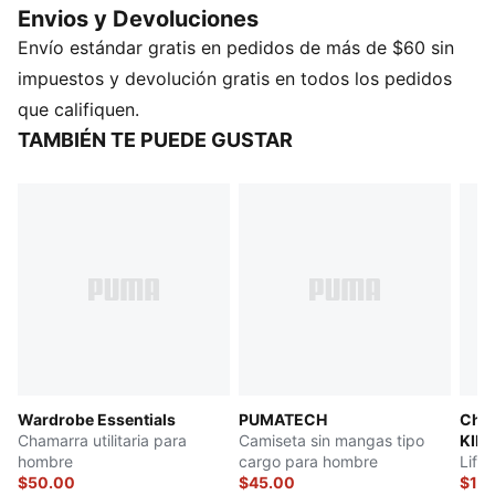
Envios y Devoluciones
estrechos y la marca PUMA. Ahora regresa con toques
Envío estándar gratis en pedidos de más de $60 sin
modernos y detalles refinados, combinando su
herencia con energía renovada para una nueva
impuestos y devolución gratis en todos los pedidos
generación.
que califiquen.
CARACTERÍSTICAS Y BENEFICIOS
TAMBIÉN TE PUEDE GUSTAR
windCELL: Tecnología diseñada para protegerte del
viento y mantenerte cómoda mientras haces ejercicio
Producto fabricado con material 100 % reciclado, a
excepción de ribetes y decoraciones
DETALLES
Corte: holgado
Material principal: Tejido liso
Cuello: Cuello alto
Manga larga
Cierre: cierre completo
Wardrobe Essentials
PUMATECH
Cha
Largo: Chamarra estándar
Chamarra utilitaria para
Camiseta sin mangas tipo
KID
Bajo y puños elásticos
hombre
cargo para hombre
Life
Bolsillos: Bolsillos tipo cargo al frente
$50.00
$45.00
$114