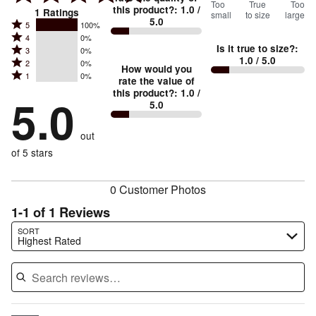
0
Too
%
True
Too
this product?
:
1.0
/
1
Ratings
small
to size
large
5.0
between
Rated
5
100%
Rated
Too
4
0%
5
Is it true to size?
:
Rated
3
0%
4
small
stars
1.0
/ 5.0
Rated
2
0%
3
stars
How would you
by
and
Rated
1
0%
2
stars
rate the value of
by
100%
True
1
this product?
:
1.0
/
stars
by
5.0
0%
of
5.0
stars
to
by
0%
of
reviewers
by
size
0%
of
reviewers
out
0%
of
reviewers
of
of 5 stars
reviewers
reviewers
0 Customer Photos
1-1 of 1 Reviews
Search reviews…
SORT
Highest Rated