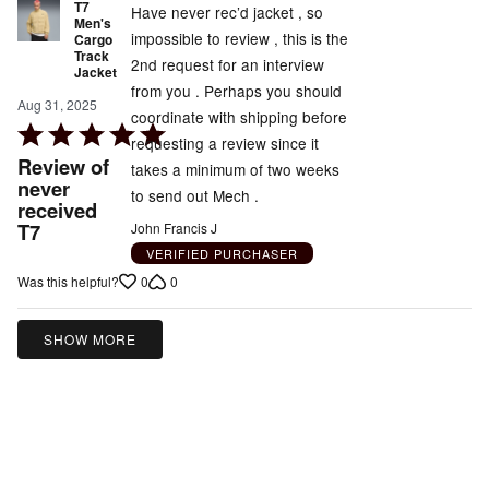
T7
Have never rec’d jacket , so
Men's
impossible to review , this is the
Cargo
Track
2nd request for an interview
Jacket
from you . Perhaps you should
Aug 31, 2025
coordinate with shipping before
Rated
requesting a review since it
5
Review of
takes a minimum of two weeks
out
never
to send out Mech .
received
of
T7
John Francis J
5
VERIFIED PURCHASER
0
0
Was this helpful?
SHOW MORE