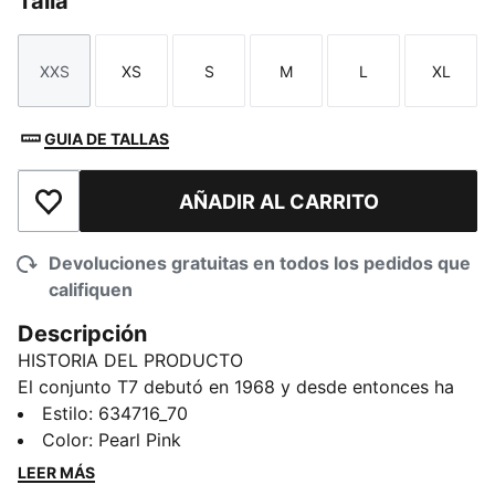
Talla
XXS
XS
S
M
L
XL
Talla
Talla
Talla
Talla
Talla
Talla
GUIA DE TALLAS
AÑADIR AL CARRITO
Añadir a la lista de deseos
Devoluciones gratuitas en todos los pedidos que
califiquen
Descripción
HISTORIA DEL PRODUCTO
El conjunto T7 debutó en 1968 y desde entonces ha
cambiado las reglas del juego. Con sus característicos
Estilo
:
634716_70
paneles laterales, sus líneas limpias y el inconfundible
Color
:
Pearl Pink
ADN de PUMA, el T7 se ha convertido en un icono.
LEER MÁS
Esta temporada hemos amplificado el clásico con una