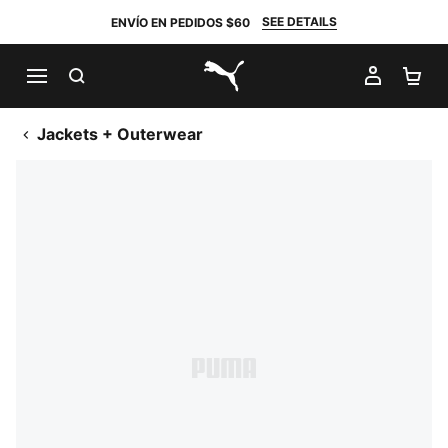
SEE DETAILS
ENVÍO EN PEDIDOS $60
BUSCAR
MI CUE
CA
PUMA.com
Jackets + Outerwear