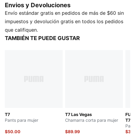
Envios y Devoluciones
paleta de colores atrevida, una gama de cortes
Envío estándar gratis en pedidos de más de $60 sin
holgados y cortos, y un logotipo PUMA Cat oversized
para darle un toque extra de actitud. Esta chamarra
impuestos y devolución gratis en todos los pedidos
muestra detalles T7 clásicos.
que califiquen.
DETALLES
TAMBIÉN TE PUEDE GUSTAR
Corte: holgado
Material principal: Tejido spacer
Cuello: alto
Mangas largas
Cierre: cremallera
Largo: estándar
Puños y dobladillo de tejido rib
T7
T7 Las Vegas
FUT
Pants para mujer
Chamarra corta para mujer
T7
Pant
$50.00
$89.99
$35