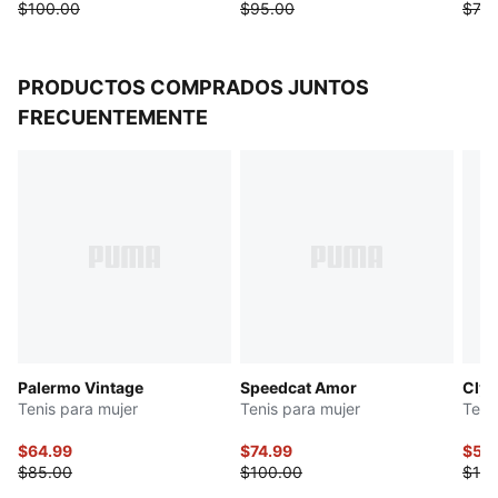
$100.00
$95.00
$70.
PRODUCTOS COMPRADOS JUNTOS
FRECUENTEMENTE
Palermo Vintage
Speedcat Amor
Clyd
Tenis para mujer
Tenis para mujer
Teni
$64.99
$74.99
$55
$85.00
$100.00
$110