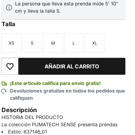
La persona que lleva esta prenda mide 5' 10"
cm y lleva la talla S.
Talla
XS
S
M
L
XL
Talla
Talla
Talla
Talla
Talla
TED
AÑADIR AL CARRITO
Añadir a la lista de deseos
¡Este articulo califica para envio gratis!
Devoluciones gratuitas en todos los pedidos que
califiquen
Descripción
HISTORIA DEL PRODUCTO
La colección PUMATECH SENSE presenta prendas
técnicas que pasan fácilmente de un estilo activo a
Estilo
:
637146_01