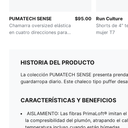
PUMATECH SENSE
$95.00
Run Culture
Chamarra oversized elástica
Shorts de 4" t
en cuatro direcciones para
mujer T7
mujer
HISTORIA DEL PRODUCTO
La colección PUMATECH SENSE presenta prendas té
guardarropa diario. Este chaleco tipo puffer desa
CARACTERÍSTICAS Y BENEFICIOS
AISLAMIENTO: Las fibras PrimaLoft® imitan el 
la compresibilidad del plumón, atrapando el ca
temperatura incluso cuando están húmedas