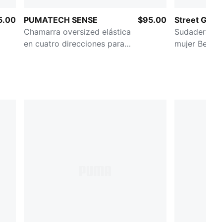
5.00
PUMATECH SENSE
$95.00
Street Glam
Chamarra oversized elástica
Sudadera co
en cuatro direcciones para
mujer Bedaz
mujer