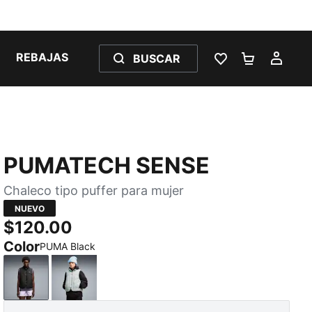
REBAJAS
BUSCAR
LISTA DE DESE
CARRITO 
MI C
PUMATECH SENSE
Chaleco tipo puffer para mujer
NUEVO
$120.00
Color
PUMA Black
PUMA Black
Créme De Mint