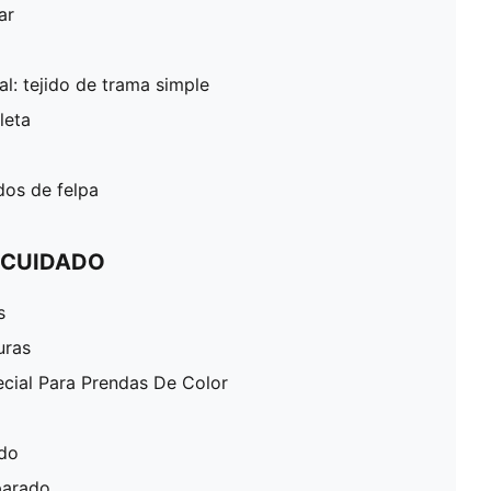
ar
al: tejido de trama simple
leta
ados de felpa
 CUIDADO
s
uras
ecial Para Prendas De Color
ado
parado