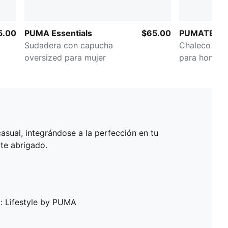
5.00
PUMA Essentials
$65.00
PUMATECH 
Sudadera con capucha
Chaleco con 
oversized para mujer
para hombr
sual, integrándose a la perfección en tu
rte abrigado.
: Lifestyle by PUMA