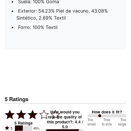
Suela: 100% Goma
Exterior: 54.23% Piel de vacuno, 43.08%
Sintético, 2.69% Textil
Forro: 100% Textil
5
Ratings
How would you
How does it fit?
rate the quality of
64
Too
%
True
Too
this product?
:
4.4
/
5
Ratings
small
to size
large
5.0
between
Rated
5
45%