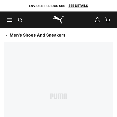
SEE DETAILS
ENVÍO EN PEDIDOS $60
BUSCAR
MI CUE
CA
PUMA.com
Men's Shoes And Sneakers