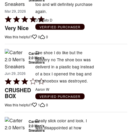
too and will definitely purchase
again.
Mar 29, 2026
Rated
D'Amato D
5
Very Nice
VERIFIED PURCHASER
out
0
0
Was this helpful?
of
5
The shoe I do like but the
Carter
2.0 Men's
delivery no The shoe box was
Sneakers
deliverd in a plastic bag instead
of a box I opened the bag and
Jun 29, 2026
Rated
the shoebox was destroyed.
3
CRUSHED
Aaron W
out
BOX
VERIFIED PURCHASER
of
1
0
Was this helpful?
5
Really slick color and look. I
Carter
2.0 Men's
was disappointed at how
Sneakers