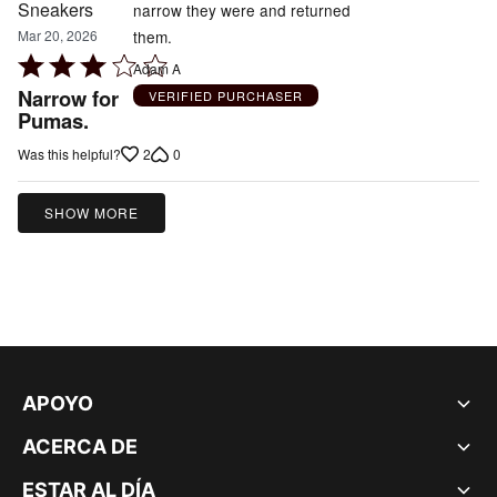
narrow they were and returned
them.
Mar 20, 2026
Rated
Adam A
3
Narrow for
VERIFIED PURCHASER
out
Pumas.
of
2
0
Was this helpful?
5
SHOW MORE
APOYO
ACERCA DE
ESTAR AL DÍA