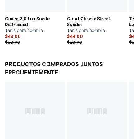
Caven 2.0 Lux Suede
Court Classic Street
Teni
Distressed
Suede
Lux 
Tenis para hombre
Tenis para hombre
Teni
$49.00
$44.00
$49
$98.00
$88.00
$98
PRODUCTOS COMPRADOS JUNTOS
FRECUENTEMENTE