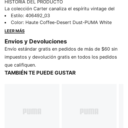
HISTORIA DEL PRODUCTO
La colección Carter canaliza el espíritu vintage del
basquetbol en estas atrevidas piezas para el día a día.
Estilo
:
406492_03
Con su entresuela apilada y su silueta llamativa, está
Color
:
Haute Coffee-Desert Dust-PUMA White
diseñado para llamar la atención y ofrecer comodidad
LEER MÁS
durante todo el día, convirtiéndolo en la opción ideal
Envios y Devoluciones
para un estilo que no hace concesiones.
Envío estándar gratis en pedidos de más de $60 sin
CARACTERÍSTICAS Y BENEFICIOS
SOFTFOAM+: Sus plantillas cómodas están diseñadas
impuestos y devolución gratis en todos los pedidos
para amortiguar suavemente gracias a su talón extra
que califiquen.
grueso.
TAMBIÉN TE PUEDE GUSTAR
DETALLES
Ancho: regular
Tipo de puntera: redondeada
Cierre: cordones
Tipo de talón: plano
Detalles perforados