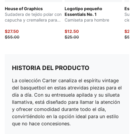
House of Graphics
Logotipo pequeño
Esse
Sudadera de tejido polar con
Essentials No. 1
Suda
capucha y cremallera para
Camiseta para hombre
cier
hombre
$27.50
$12.50
$27.
$55.00
$25.00
$55
HISTORIA DEL PRODUCTO
La colección Carter canaliza el espíritu vintage
del basquetbol en estas atrevidas piezas para el
día a día. Con su entresuela apilada y su silueta
llamativa, está diseñado para llamar la atención
y ofrecer comodidad durante todo el día,
convirtiéndolo en la opción ideal para un estilo
que no hace concesiones.