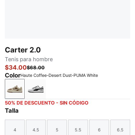
Carter 2.0
Tenis para hombre
$34.00
$68.00
Color
Haute Coffee-Desert Dust-PUMA White
Haute Coffee-Desert Dust-PUMA White
PUMA White-PUMA Black-Harbor Mist
50% DE DESCUENTO - SIN CÓDIGO
Talla
4
4.5
5
5.5
6
6.5
Talla
Talla
Talla
Talla
Talla
Talla