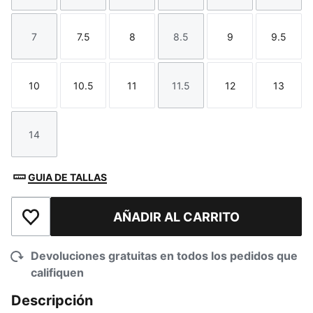
7
7.5
8
8.5
9
9.5
Talla
Talla
Talla
Talla
Talla
Talla
10
10.5
11
11.5
12
13
Talla
Talla
Talla
Talla
Talla
Talla
14
Talla
GUIA DE TALLAS
AÑADIR AL CARRITO
Añadir a la lista de deseos
Devoluciones gratuitas en todos los pedidos que
califiquen
Descripción