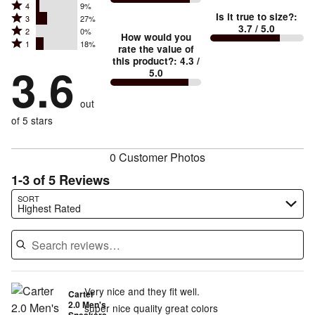
Rated
Too
4
9%
5
Is it true to size?
:
Rated
3
27%
4
small
stars
3.7
/ 5.0
Rated
2
0%
3
stars
How would you
by
and
Rated
1
18%
2
stars
rate the value of
by
45%
True
1
this product?
:
4.3
/
stars
by
3.6
9%
of
5.0
stars
to
by
27%
of
reviewers
by
size
0%
of
reviewers
out
18%
of
reviewers
of
of 5 stars
reviewers
reviewers
0 Customer Photos
1-3 of 5 Reviews
Search reviews…
SORT
Highest Rated
Very nice and they fit well.
Carter
2.0 Men's
super nice quality great colors
Sneakers