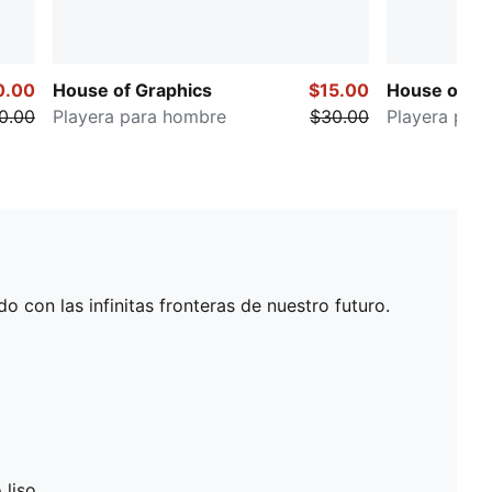
0.00
House of Graphics
$15.00
House of Gr
0.00
Playera para hombre
$30.00
Playera par
con las infinitas fronteras de nuestro futuro.
 liso