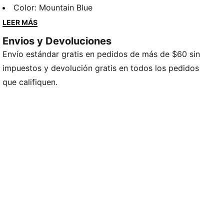
pasado con las infinitas fronteras de nuestro futuro.
Color
:
Mountain Blue
Retro y a la vez vanguardista, estos estilos marcan
LEER MÁS
tendencia.
Envios y Devoluciones
CARACTERÍSTICAS Y BENEFICIOS
Envío estándar gratis en pedidos de más de $60 sin
Hecho con al menos un 20 % de algodón reciclado.
DETALLES
impuestos y devolución gratis en todos los pedidos
Ajuste: Regular
que califiquen.
Material principal: Punto liso
Cuello: Redondo
Mangas cortas
Largo: Regular