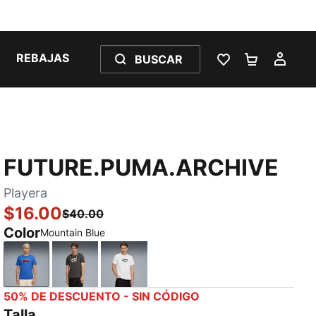
REBAJAS
BUSCAR
LISTA DE DESE
CARRITO 
MI C
FUTURE.PUMA.ARCHIVE
Playera
$16.00
$40.00
Color
Mountain Blue
Mountain Blue
Dusky Gray
PUMA White-Mint Melt
50% DE DESCUENTO - SIN CÓDIGO
Talla