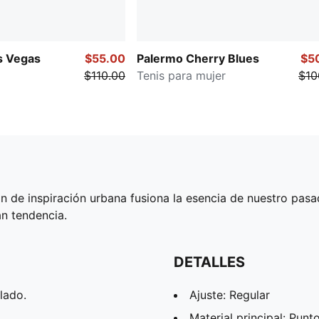
s Vegas
$55.00
Palermo Cherry Blues
$5
$110.00
Tenis para mujer
$10
e inspiración urbana fusiona la esencia de nuestro pasado 
an tendencia.
DETALLES
lado.
Ajuste: Regular
Material principal: Punto