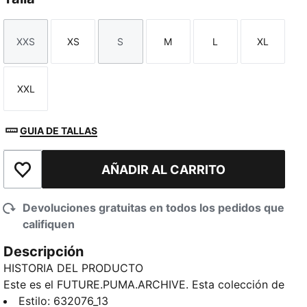
XXS
XS
S
M
L
XL
Talla
Talla
Talla
Talla
Talla
Talla
XXL
Talla
GUIA DE TALLAS
AÑADIR AL CARRITO
Añadir a la lista de deseos
Devoluciones gratuitas en todos los pedidos que
califiquen
Descripción
HISTORIA DEL PRODUCTO
Este es el FUTURE.PUMA.ARCHIVE. Esta colección de
inspiración urbana fusiona la esencia de nuestro
Estilo
:
632076_13