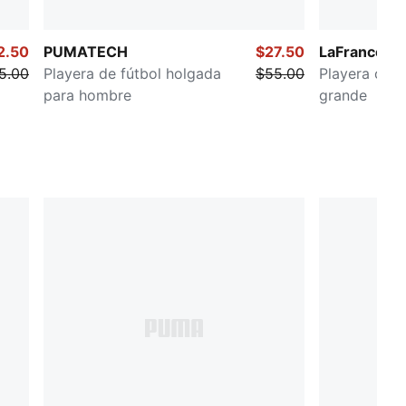
2.50
PUMATECH
$27.50
LaFrancé H
5.00
Playera de fútbol holgada
$55.00
Playera con
para hombre
grande