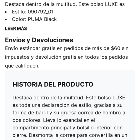
Destaca dentro de la multitud. Este bolso LUXE es
toda una declaración de estilo, gracias a su forma de
Estilo
:
090792_01
barril y su gruesa correa de hombro a dos colores.
Color
:
PUMA Black
Lleva lo esencial en el compartimento principal y
LEER MÁS
bolsillo interior con cierre. Desmonta la correa para
Envios y Devoluciones
convertila en un llamativo estuche que atraerá todas
Envío estándar gratis en pedidos de más de $60 sin
las miradas en tus salidas nocturnas.
CARACTERÍSTICAS Y BENEFICIOS
impuestos y devolución gratis en todos los pedidos
Producto fabricado con al menos un 50% de
que califiquen.
materiales reciclados
DETALLES
HISTORIA DEL PRODUCTO
Diseño en forma de barril
Correa de soga, gruesa y desmontable
Destaca dentro de la multitud. Este bolso LUXE
Bolsillo interior con cierre
es toda una declaración de estilo, gracias a su
Bordes acolchados
forma de barril y su gruesa correa de hombro a
Forro con estampado integral
dos colores. Lleva lo esencial en el
compartimento principal y bolsillo interior con
cierre. Desmonta la correa para convertila en un