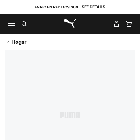
SEE DETAILS
ENVÍO EN PEDIDOS $60
BUSCAR
MI CUE
CA
PUMA.com
Hogar