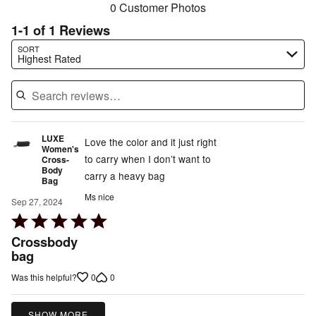
0 Customer Photos
1-1 of 1 Reviews
Search reviews…
SORT
Highest Rated
LUXE
Love the color and it just right
Women's
to carry when I don’t want to
Cross-
Body
carry a heavy bag
Bag
Ms nice
Sep 27, 2024
Rated
5
Crossbody
out
bag
of
0
0
Was this helpful?
5
SHOW MORE