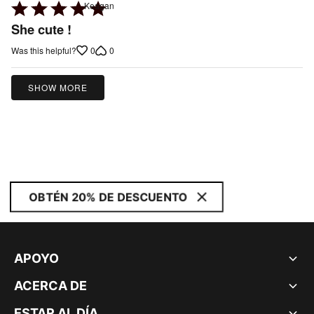
Rated
Keagan
5
She cute !
out
0
0
Was this helpful?
of
5
SHOW MORE
OBTÉN 20% DE DESCUENTO
APOYO
ACERCA DE
ESTAR AL DÍA