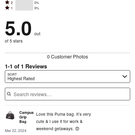
Rated
2
0%
3
stars
by
Rated
1
0%
2
stars
by
100%
1
stars
by
5.0
0%
of
stars
by
0%
of
reviewers
by
0%
of
reviewers
out
0%
of
reviewers
of
of 5 stars
reviewers
reviewers
0 Customer Photos
1-1 of 1 Reviews
Search reviews…
SORT
Highest Rated
Campus
Love this Puma bag. It’s very
Grip
cute & I use it for work &
Bag
weekend getaways. 😍
Mar 22, 2024