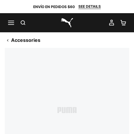
SEE DETAILS
ENVÍO EN PEDIDOS $60
BUSCAR
MI CUE
CA
PUMA.com
Accessories