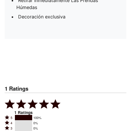
Retirar Inmediatamente Las Prendas
Húmedas
Decoración exclusiva
1
Ratings
1
Ratings
Rated
5
100%
Rated
4
0%
5
Rated
3
0%
4
stars