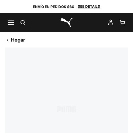
SEE DETAILS
ENVÍO EN PEDIDOS $60
BUSCAR
MI CUE
CA
PUMA.com
Hogar