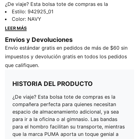
¿De viaje? Esta bolsa tote de compras es la
compañera perfecta para quienes necesitan espacio
Estilo
:
942925_01
de almacenamiento adicional, ya sea para ir a la
Color
:
NAVY
oficina o al gimnasio. Las bandas para el hombro
LEER MÁS
facilitan su transporte, mientras que la marca PUMA
Envios y Devoluciones
aporta un toque genial a cualquier coordinado.
Envío estándar gratis en pedidos de más de $60 sin
DETALLES
Confección de algodón y poliéster
impuestos y devolución gratis en todos los pedidos
Banda de hombro
que califiquen.
Detalles de la marca PUMA
HISTORIA DEL PRODUCTO
¿De viaje? Esta bolsa tote de compras es la
compañera perfecta para quienes necesitan
espacio de almacenamiento adicional, ya sea
para ir a la oficina o al gimnasio. Las bandas
para el hombro facilitan su transporte, mientras
que la marca PUMA aporta un toque genial a