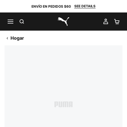
SEE DETAILS
ENVÍO EN PEDIDOS $60
BUSCAR
MI CUE
CA
PUMA.com
Hogar