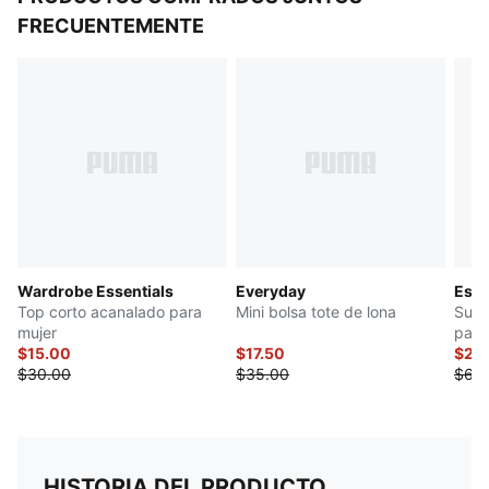
FRECUENTEMENTE
Wardrobe Essentials
Everyday
Esen
Top corto acanalado para
Mini bolsa tote de lona
Suét
mujer
para
$15.00
$17.50
$24
$30.00
$35.00
$60
HISTORIA DEL PRODUCTO