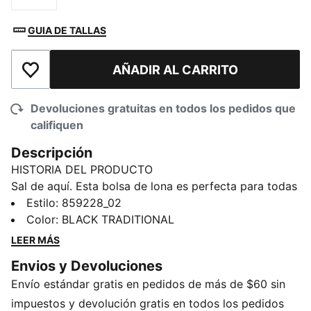
GUIA DE TALLAS
AÑADIR AL CARRITO
Añadir a la lista de deseos
Devoluciones gratuitas en todos los pedidos que
califiquen
Descripción
HISTORIA DEL PRODUCTO
Sal de aquí. Esta bolsa de lona es perfecta para todas
tus necesidades de transporte. Es resistente, sencilla y
Estilo
:
859228_02
tiene mucho espacio de almacenamiento para todo lo
Color
:
BLACK TRADITIONAL
que puedas llevar contigo. No hay mejor manera de
LEER MÁS
llegar a donde vayas.
Envios y Devoluciones
DETALLES
Envío estándar gratis en pedidos de más de $60 sin
Dos asas en la parte superior
Un asa en el lateral
impuestos y devolución gratis en todos los pedidos