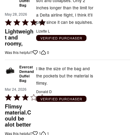
soft and collapses. Only 2
Duffel
Bag
inches longer than the limit for
May 28, 2026
a Delta airline flight, I think it'll
Rated
pass since it can be squishes.
5
Lightweigh
Lizette L
out
t and
VERIFIED PURCHASER
roomy,
of
5
1
0
Was this helpful?
Evercat
I like the size of the bag and
Demand
the pockets but the material is
Duffel
Bag
flimsy.
Mar 24, 2026
Donald D
Rated
VERIFIED PURCHASER
3
Flimsy
out
material.C
ould be
of
alot better
5
1
1
Was this helpful?