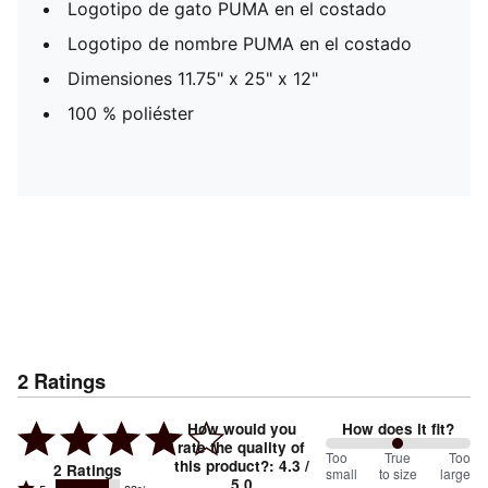
Logotipo de gato PUMA en el costado
Logotipo de nombre PUMA en el costado
Dimensiones 11.75" x 25" x 12"
100 % poliéster
2
Ratings
How would you
How does it fit?
rate the quality of
100
Too
%
True
Too
this product?
:
4.3
/
2
Ratings
small
to size
large
5.0
between