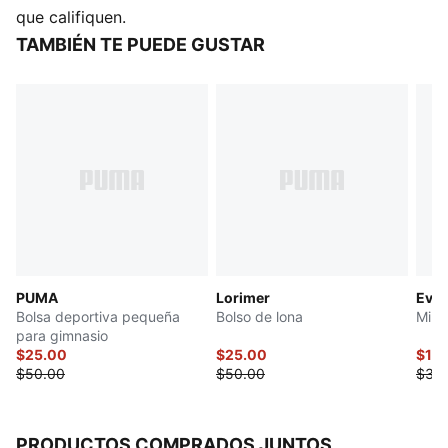
Viene con banda cruzada
que califiquen.
Bolsillo de malla en el costado
TAMBIÉN TE PUEDE GUSTAR
Bolsillo con cierre en el interior
Bolsillo con cierre en el lado exterior
Logotipo de gato PUMA en el costado
Logotipo de nombre PUMA en el costado
Dimensiones 11.75" x 25" x 12"
100 % poliéster
PUMA
Lorimer
Ever
Bolsa deportiva pequeña
Bolso de lona
Mini 
para gimnasio
$25.00
$25.00
$17.
$50.00
$50.00
$35
PRODUCTOS COMPRADOS JUNTOS