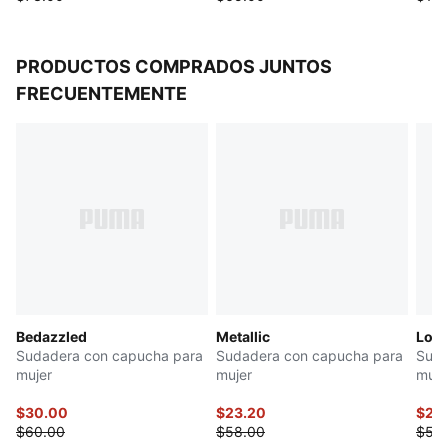
PRODUCTOS COMPRADOS JUNTOS
FRECUENTEMENTE
Bedazzled
Metallic
Logo
Sudadera con capucha para
Sudadera con capucha para
Suda
mujer
mujer
muje
$30.00
$23.20
$27.
$60.00
$58.00
$55