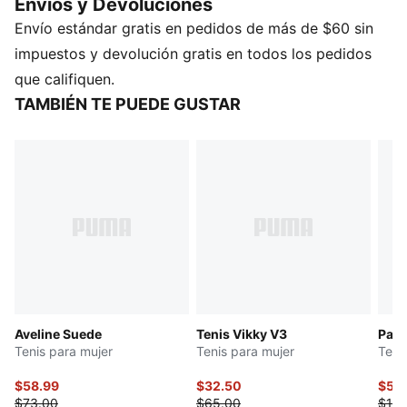
Envios y Devoluciones
ritmo constante. Camina con confianza: Aveline es lo
Envío estándar gratis en pedidos de más de $60 sin
que necesitas.
CARACTERÍSTICAS Y VENTAJAS
impuestos y devolución gratis en todos los pedidos
SOFTFOAM+: Plantilla cómoda y fácil de poner,
que califiquen.
diseñada para ofrecer una amortiguación suave
TAMBIÉN TE PUEDE GUSTAR
gracias a su talón extra grueso
DETALLES
Ancho: regular
Tipo de puntera: redondeada
Cierre: cordones
Tipo de talón: plano
Detalles de la marca PUMA
Aveline Suede
Tenis Vikky V3
Pale
Tenis para mujer
Tenis para mujer
Teni
$58.99
$32.50
$50
$73.00
$65.00
$100