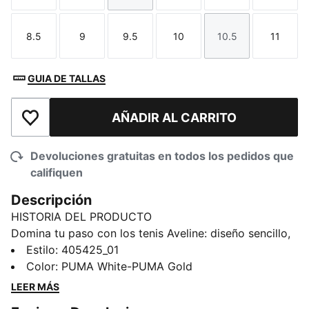
8.5
9
9.5
10
10.5
11
Talla
Talla
Talla
Talla
Talla
Talla
GUIA DE TALLAS
AÑADIR AL CARRITO
Añadir a la lista de deseos
Devoluciones gratuitas en todos los pedidos que
califiquen
Descripción
HISTORIA DEL PRODUCTO
Domina tu paso con los tenis Aveline: diseño sencillo,
mayor comodidad y listos para acompañarte vayas
Estilo
:
405425_01
donde vayas. Desde reuniones matutinas hasta
Color
:
PUMA White-PUMA Gold
encuentros nocturnos, estos zapatos imprescindibles
LEER MÁS
para el día a día mantienen tu estilo impecable y tu