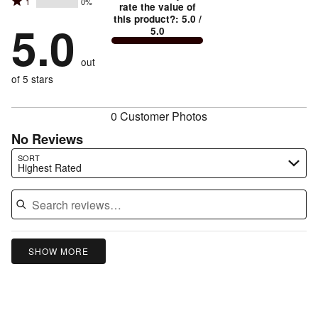
Rated
1
0%
2
stars
rate the value of
by
100%
True
1
this product?
:
5.0
/
stars
by
5.0
0%
of
5.0
stars
to
by
0%
of
reviewers
by
size
0%
of
reviewers
out
0%
of
reviewers
of
of 5 stars
reviewers
reviewers
0 Customer Photos
No Reviews
Search reviews…
SORT
Highest Rated
SHOW MORE