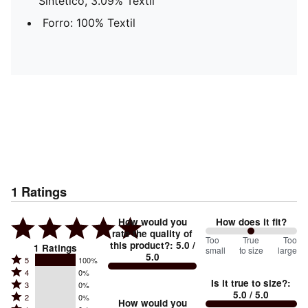
Sintético, 3.09% Textil
Forro: 100% Textil
1
Ratings
How would you
How does it fit?
rate the quality of
100
Too
%
True
Too
this product?
:
5.0
/
1
Ratings
small
to size
large
5.0
between
Rated
5
100%
Rated
Too
4
0%
5
Is it true to size?
:
Rated
3
0%
4
small
stars
5.0
/ 5.0
Rated
2
0%
3
stars
How would you
by
and