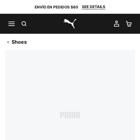
SEE DETAILS
ENVÍO EN PEDIDOS $60
BUSCAR
MI CUE
CA
PUMA.com
Shoes