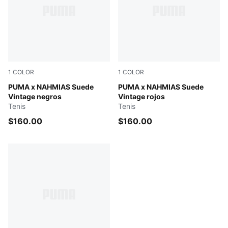
1
COLOR
1
COLOR
Flat Dark Gray-Vapor Gray-Honey Butter
PUMA x NAHMIAS Suede
Warm White-Archive Gold-Fo
PUMA x NAHMIAS Suede
Vintage negros
Vintage rojos
Tenis
Tenis
$160.00
$160.00