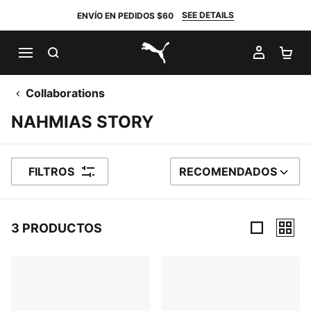
SEE DETAILS
ENVÍO EN PEDIDOS $60
BUSCAR
MI CUE
CA
PUMA.com
Collaborations
NAHMIAS STORY
FILTROS
RECOMENDADOS
ORDENAR POR
3 PRODUCTOS
3 Productos