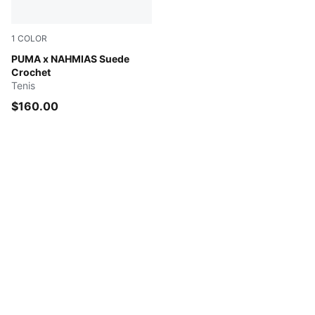
1
COLOR
Jasmine Flower-Pink Pixel-Canvas
PUMA x NAHMIAS Suede
Crochet
Tenis
$160.00