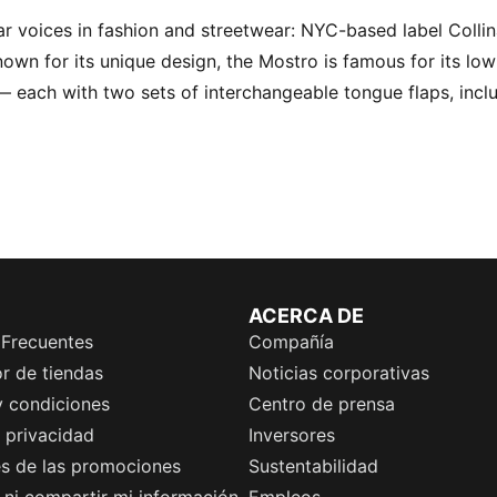
 voices in fashion and streetwear: NYC-based label Collina
own for its unique design, the Mostro is famous for its low
— each with two sets of interchangeable tongue flaps, incl
ACERCA DE
 Frecuentes
Compañía
r de tiendas
Noticias corporativas
y condiciones
Centro de prensa
e privacidad
Inversores
es de las promociones
Sustentabilidad