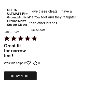
5
ULTRA
I love these cleats. I have a
ULTIMATE Firm
narrow foot and they fit tighter
Ground/Artificial
Ground Men's
than other brands.
Soccer Cleats
Pumacleats
Jan 9, 2024
Rated
5
Great fit
out
for narrow
feet!
of
5
0
0
Was this helpful?
SHOW MORE