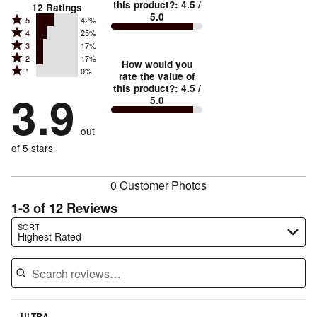
this product?
:
4.5
/
12
Ratings
5.0
Rated
5
42%
Rated
4
25%
5
Rated
3
17%
4
stars
Rated
2
17%
3
stars
How would you
by
Rated
1
0%
2
stars
rate the value of
by
42%
1
this product?
:
4.5
/
stars
by
3.9
25%
of
5.0
stars
by
17%
of
reviewers
by
17%
of
reviewers
out
0%
of
reviewers
of
of 5 stars
reviewers
reviewers
0 Customer Photos
1-3 of 12 Reviews
Search reviews…
SORT
Highest Rated
ULTRA