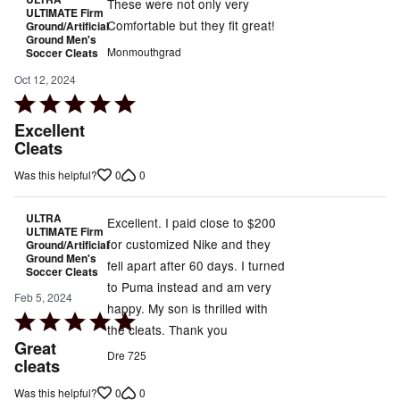
These were not only very
ULTIMATE Firm
Comfortable but they fit great!
Ground/Artificial
Ground Men's
Monmouthgrad
Soccer Cleats
Oct 12, 2024
Rated
5
Excellent
out
Cleats
of
0
0
Was this helpful?
5
ULTRA
Excellent. I paid close to $200
ULTIMATE Firm
for customized Nike and they
Ground/Artificial
Ground Men's
fell apart after 60 days. I turned
Soccer Cleats
to Puma instead and am very
Feb 5, 2024
happy. My son is thrilled with
Rated
the cleats. Thank you
5
Great
Dre 725
out
cleats
of
0
0
Was this helpful?