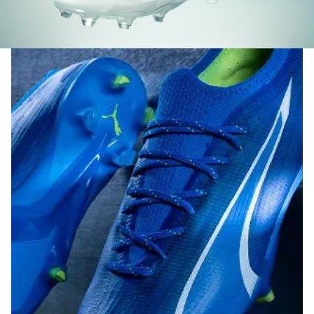
El empeine de estos Tenis está hecho con al menos un
20 % de material reciclado como un paso hacia un
futuro mejor
DETALLES
Material de empeine ULTRAWEAVE
La plantilla extraíble y liviana con tecnología NanoGrip
evita que el pie resbale por dentro del botín
La suela exterior SPEEDPLATE de doble densidad está
inspirada en los tacos para correr en pista de PUMA
para brindar una tracción y propulsión de nivel
superior
La suela exterior liviana del sistema de movimiento
dinámico mejora la tracción y la agilidad para cambios
impredecibles de ritmo y dirección. Ideales para usar
en superficies firmes naturales y césped sintético
(4G).
Ajuste de regular a estrecho
FG/AG: Suelo firme/Suelo artificial