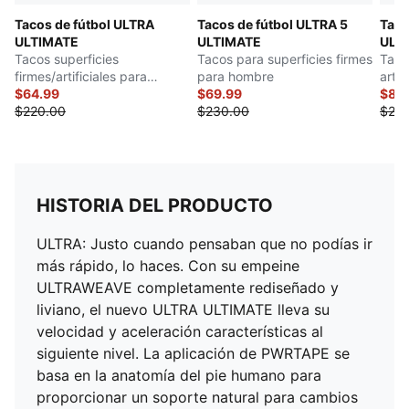
Tacos de fútbol ULTRA
Tacos de fútbol ULTRA 5
Taco
ULTIMATE
ULTIMATE
ULT
Tacos superficies
Tacos para superficies firmes
Taco
firmes/artificiales para
para hombre
arti
hombre
$64.99
$69.99
$89
$220.00
$230.00
$23
HISTORIA DEL PRODUCTO
ULTRA: Justo cuando pensaban que no podías ir
más rápido, lo haces. Con su empeine
ULTRAWEAVE completamente rediseñado y
liviano, el nuevo ULTRA ULTIMATE lleva su
velocidad y aceleración características al
siguiente nivel. La aplicación de PWRTAPE se
basa en la anatomía del pie humano para
proporcionar un soporte natural para cambios