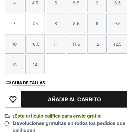
4
4.5
5
5.5
6
6.5
Talla
Talla
Talla
Talla
Talla
Talla
7
7.5
8
8.5
9
9.5
Talla
Talla
Talla
Talla
Talla
Talla
10
10.5
11
11.5
12
12.5
Talla
Talla
Talla
Talla
Talla
Talla
13
14
Talla
Talla
GUIA DE TALLAS
AÑADIR AL CARRITO
Añadir a la lista de deseos
¡Este articulo califica para envio gratis!
Devoluciones gratuitas en todos los pedidos que
califiquen