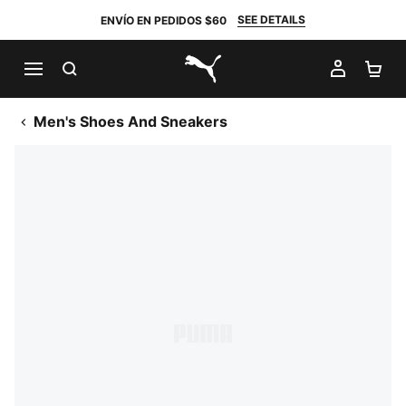
SEE DETAILS
ENVÍO EN PEDIDOS $60
BUSCAR
MI CUE
CA
PUMA.com
Men's Shoes And Sneakers