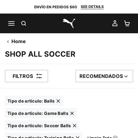
SEE DETAILS
ENVÍO EN PEDIDOS $60
BUSCAR
MI CUE
CA
PUMA.com
Home
SHOP ALL SOCCER
FILTROS
RECOMENDADOS
ORDENAR POR
Tipo de artículo
:
Balls
Haga clic para eliminar
Tipo de artículo
:
Game Balls
Haga clic para eliminar
Tipo de artículo
:
Soccer Balls
Haga clic para eliminar
Tipo de artículo
:
Training Balls
Limpiar Todo