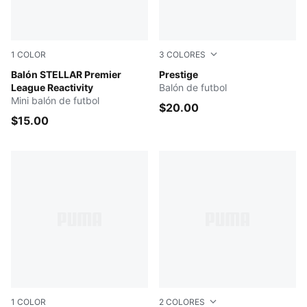
1
COLOR
3
COLORES
PUMA White-multicolor
Balón STELLAR Premier
PUMA White-PUMA Black
Prestige
League Reactivity
Balón de futbol
Mini balón de futbol
$20.00
$15.00
1
COLOR
2
COLORES