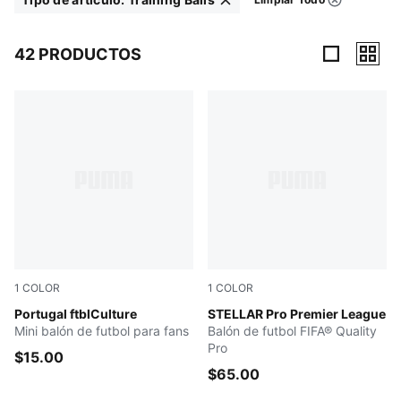
Filtros
Haga clic para eliminar
42 PRODUCTOS
42 Productos
1
COLOR
1
COLOR
Club Red-Green Lagoon
Portugal ftblCulture
PUMA White-multicolor
STELLAR Pro Premier League
Mini balón de futbol para fans
Balón de futbol FIFA® Quality
Pro
$15.00
$65.00