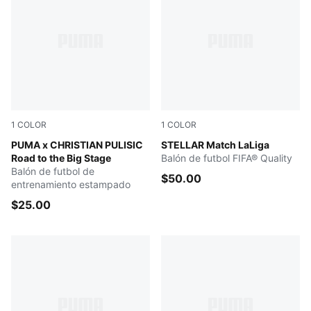
1
COLOR
1
COLOR
PUMA White-Blazing Blue-Fast Red
PUMA x CHRISTIAN PULISIC
PUMA White-multicolor
STELLAR Match LaLiga
Road to the Big Stage
Balón de futbol FIFA® Quality
Balón de futbol de
$50.00
entrenamiento estampado
$25.00