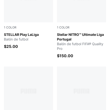
1
COLOR
1
COLOR
PUMA White-multicolor
STELLAR Play LaLiga
PUMA White-multicolor
Stellar NITRO™ Ultimate Liga
Balón de futbol
Portugal
Balón de futbol FIFA® Quality
$25.00
Pro
$150.00