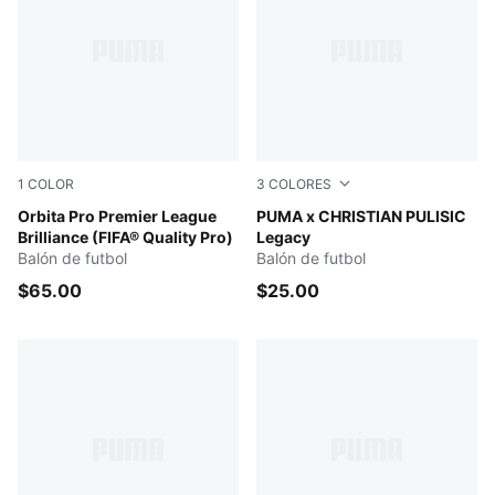
1
COLOR
3
COLORES
PUMA White-multicolor
Orbita Pro Premier League
Poison Pink-PUMA White-Ult
PUMA x CHRISTIAN PULISIC
Brilliance (FIFA® Quality Pro)
Legacy
Balón de futbol
Balón de futbol
$65.00
$25.00