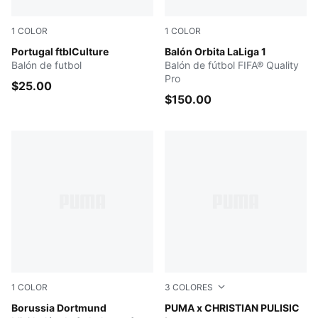
1
COLOR
1
COLOR
Club Red-Green Lagoon
Portugal ftblCulture
Pelé Yellow-multicolor
Balón Orbita LaLiga 1
Balón de futbol
Balón de fútbol FIFA® Quality
Pro
$25.00
$150.00
1
COLOR
3
COLORES
PUMA Black-Matte Puma Gold
Borussia Dortmund
PUMA Red-PUMA Black
PUMA x CHRISTIAN PULISIC