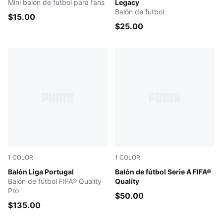
Mini balón de futbol para fans
Legacy
Balón de futbol
$15.00
$25.00
1
COLOR
1
COLOR
PUMA White-multicolor
Balón Liga Portugal
Dandelion-multi colour
Balón de fútbol Serie A FIFA®
Balón de fútbol FIFA® Quality
Quality
Pro
$50.00
$135.00