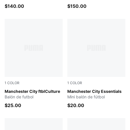
$140.00
$150.00
1
COLOR
1
COLOR
PUMA Navy-Team Light Blue
Manchester City ftblCulture
PUMA Navy-Team Light Blu
Manchester City Essentials
Balón de futbol
Mini balón de fútbol
$25.00
$20.00