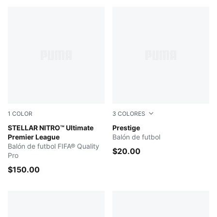
1
COLOR
3
COLORES
PUMA White-multicolor
STELLAR NITRO™ Ultimate
PUMA White-PUMA Red-PUM
Prestige
Premier League
Balón de futbol
Balón de futbol FIFA® Quality
$20.00
Pro
$150.00