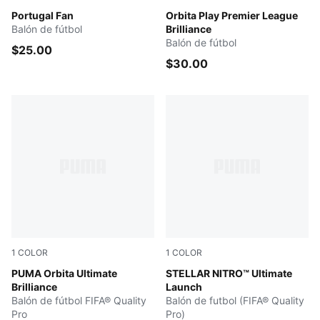
PUMA White-PUMA Black
Portugal Fan
Electric Peppermint-Mounta
Orbita Play Premier League
Balón de fútbol
Brilliance
Balón de fútbol
$25.00
$30.00
1
COLOR
1
COLOR
PUMA White-multicolor
PUMA Orbita Ultimate
PUMA White-Launch Edition
STELLAR NITRO™ Ultimate
Brilliance
Launch
Balón de fútbol FIFA® Quality
Balón de futbol (FIFA® Quality
Pro
Pro)