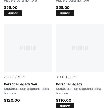
Playera para hombre
Playera para hombre
$55.00
$55.00
NUEVO
NUEVO
2
COLORES
3
COLORES
Rosy Outlook
Porsche Legacy Sau
Mouse Gray
Porsche Legacy
Sudadera con capucha para
Sudadera con capucha para
hombre
hombre
$120.00
$110.00
NUEVO