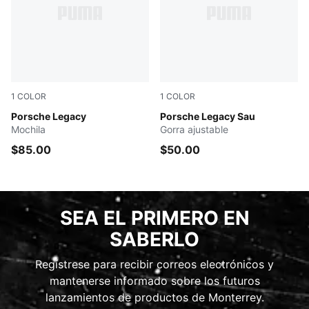
1
COLOR
1
COLOR
PUMA BLACK
Porsche Legacy
Rosy Outlook
Porsche Legacy Sau
Mochila
Gorra ajustable
$85.00
$50.00
SEA EL PRIMERO EN
SABERLO
Regístrese para recibir correos electrónicos y
mantenerse informado sobre los futuros
lanzamientos de productos de Monterrey.