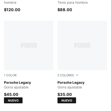
hombre
Tenis para hombre
$120.00
$88.00
1
COLOR
2
COLORES
PUMA BLACK
Porsche Legacy
Dark Stone
Porsche Legacy
Gorra ajustable
Gorra ajustable
$45.00
$35.00
NUEVO
NUEVO