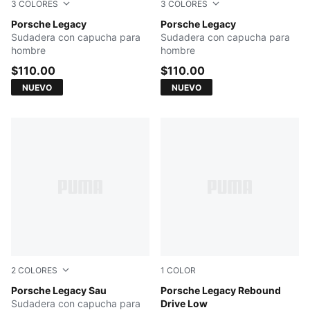
3
COLORES
3
COLORES
ALPINE SNOW
Porsche Legacy
PUMA BLACK
Porsche Legacy
Sudadera con capucha para
Sudadera con capucha para
hombre
hombre
$110.00
$110.00
NUEVO
NUEVO
2
COLORES
1
COLOR
PUMA WHITE
Porsche Legacy Sau
Blue Jewel-PUMA Black-Alp
Porsche Legacy Rebound
Sudadera con capucha para
Drive Low