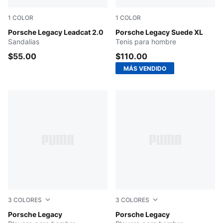
1
COLOR
1
COLOR
PUMA Black-Amarena
Porsche Legacy Leadcat 2.0
Alpine Snow-PUMA Black
Porsche Legacy Suede XL
Sandalias
Tenis para hombre
$55.00
$110.00
MÁS VENDIDO
3
COLORES
3
COLORES
PUMA BLACK
Porsche Legacy
Mouse Gray
Porsche Legacy