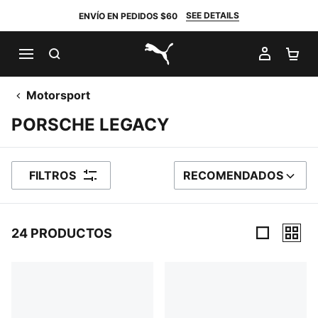
SEE DETAILS
ENVÍO EN PEDIDOS $60
BUSCAR
MI CUE
CA
PUMA.com
Motorsport
PORSCHE LEGACY
FILTROS
RECOMENDADOS
ORDENAR POR
24 PRODUCTOS
24 Productos