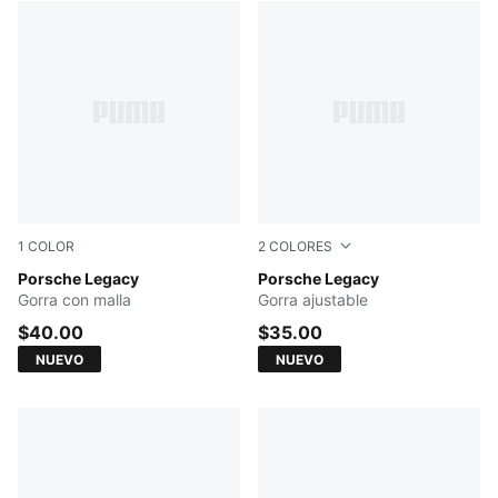
1
COLOR
2
COLORES
PUMA BLACK
Porsche Legacy
PUMA BLACK
Porsche Legacy
Gorra con malla
Gorra ajustable
$40.00
$35.00
NUEVO
NUEVO