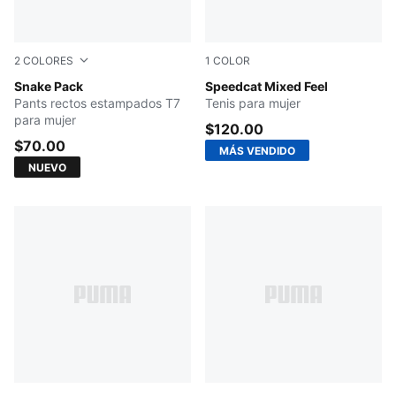
2
COLORES
1
COLOR
PUMA BLACK
Snake Pack
PUMA Black-Cashew Brown-
Speedcat Mixed Feel
Pants rectos estampados T7
Tenis para mujer
para mujer
$120.00
$70.00
MÁS VENDIDO
NUEVO