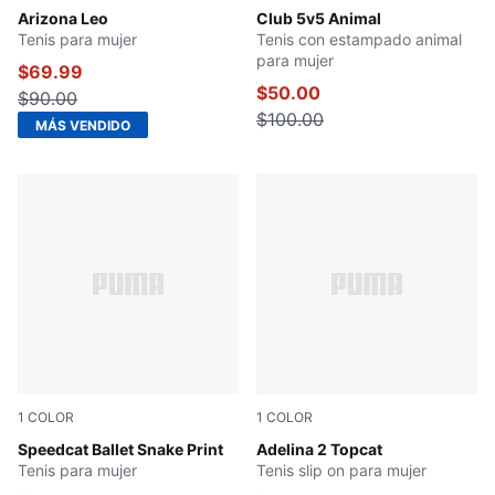
Vapor Gray-Vapor Gray
Arizona Leo
Alpine Snow-Warm White-To
Club 5v5 Animal
Tenis para mujer
Tenis con estampado animal
para mujer
$69.99
$50.00
$90.00
$100.00
MÁS VENDIDO
1
COLOR
1
COLOR
PUMA Black-Vapor Gray
Speedcat Ballet Snake Print
Toasted Almond-PUMA Blac
Adelina 2 Topcat
Tenis para mujer
Tenis slip on para mujer