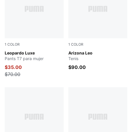
1
COLOR
1
COLOR
PUMA BLACK
Leopardo Luxe
Vapor Gray-Vapor Gray
Arizona Leo
Pants T7 para mujer
Tenis
$35.00
$90.00
$70.00