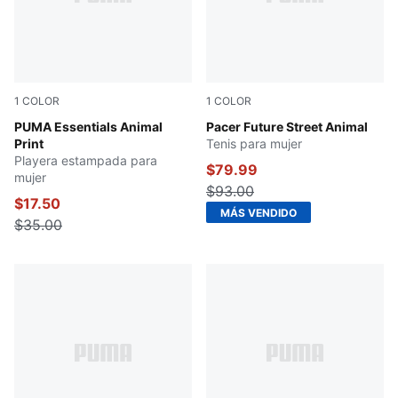
1
COLOR
1
COLOR
PUMA BLACK
PUMA Essentials Animal
Rose Latte-Sandstone
Pacer Future Street Animal
Print
Tenis para mujer
Playera estampada para
$79.99
mujer
$93.00
$17.50
MÁS VENDIDO
$35.00