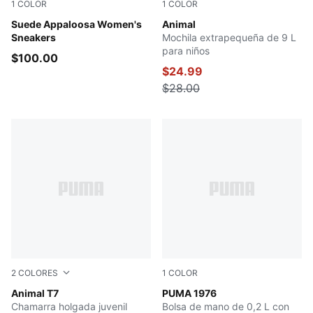
1
COLOR
1
COLOR
Vapor Gray-Toasted Almond
Suede Appaloosa Women's
Sand Dune-Animal AOP
Animal
Sneakers
Mochila extrapequeña de 9 L
para niños
$100.00
$24.99
$28.00
2
COLORES
1
COLOR
Intense Lavender
Animal T7
PUMA White-PUMA Black
PUMA 1976
Chamarra holgada juvenil
Bolsa de mano de 0,2 L con