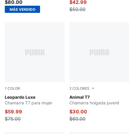
$80.00
$42.99
$50.00
MÁS VENDIDO
1
COLOR
2
COLORES
PUMA BLACK
Leopardo Luxe
PUMA BLACK
Animal T7
Chamarra T7 para mujer
Chamarra holgada juvenil
$59.99
$30.00
$75.00
$60.00