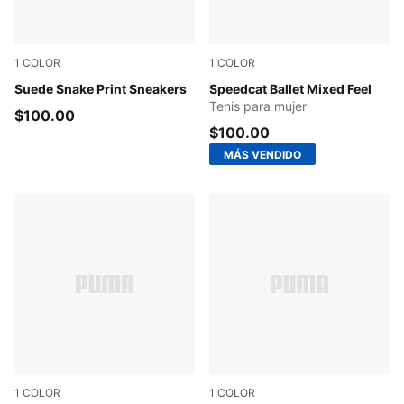
1
COLOR
1
COLOR
Frosted Ivory-PUMA Black
Suede Snake Print Sneakers
PUMA Black-Cashew Brown-
Speedcat Ballet Mixed Feel
Tenis para mujer
$100.00
$100.00
MÁS VENDIDO
1
COLOR
1
COLOR