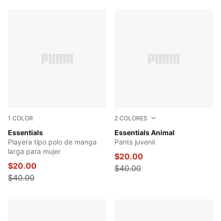
73 resultados para 'animal+crossing$'
1
COLOR
2
COLORES
PLUM JAM
Essentials
RUBY SHIMMER
Essentials Animal
Playera tipo polo de manga
Pants juvenil
larga para mujer
$20.00
$20.00
$40.00
$40.00