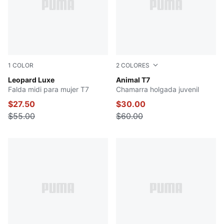
1
COLOR
2
COLORES
PUMA BLACK
Leopard Luxe
Intense Lavender
Animal T7
Falda midi para mujer T7
Chamarra holgada juvenil
$27.50
$30.00
$55.00
$60.00