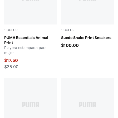
1
COLOR
1
COLOR
PUMA BLACK
PUMA Essentials Animal
Frosted Ivory-PUMA Black
Suede Snake Print Sneakers
Print
$100.00
Playera estampada para
mujer
$17.50
$35.00