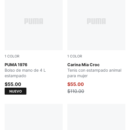
1
COLOR
1
COLOR
PUMA White-PUMA Black
PUMA 1976
PUMA White-PUMA Black
Carina Mia Croc
Bolso de mano de 4 L
Tenis con estampado animal
estampado
para mujer
$55.00
$55.00
$110.00
NUEVO