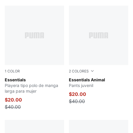
72 resultados para 'Animal+Crossing'
1
COLOR
2
COLORES
PLUM JAM
Essentials
PUMA BLACK
Essentials Animal
Playera tipo polo de manga
Pants juvenil
larga para mujer
$20.00
$20.00
$40.00
$40.00