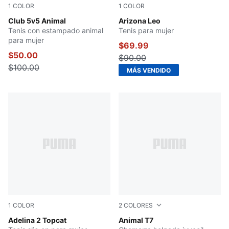
1
COLOR
1
COLOR
Alpine Snow-Warm White-Toasted Almond
Club 5v5 Animal
Vapor Gray-Vapor Gray
Arizona Leo
Tenis con estampado animal
Tenis para mujer
para mujer
$69.99
$50.00
$90.00
$100.00
MÁS VENDIDO
1
COLOR
2
COLORES
Toasted Almond-PUMA Black
Adelina 2 Topcat
PUMA BLACK
Animal T7