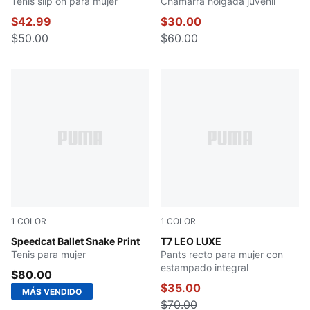
Tenis slip on para mujer
Chamarra holgada juvenil
$42.99
$30.00
$50.00
$60.00
1
COLOR
1
COLOR
PUMA Black-Vapor Gray
Speedcat Ballet Snake Print
Alpine Snow-Ice Coffee
T7 LEO LUXE
Tenis para mujer
Pants recto para mujer con
estampado integral
$80.00
$35.00
MÁS VENDIDO
$70.00