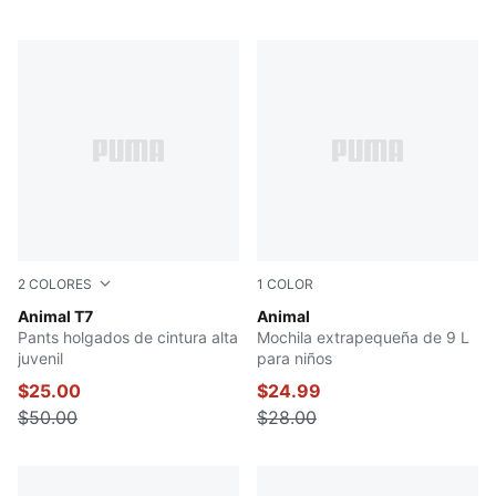
2
COLORES
1
COLOR
PUMA BLACK
Animal T7
Sand Dune-Animal AOP
Animal
Pants holgados de cintura alta
Mochila extrapequeña de 9 L
juvenil
para niños
$25.00
$24.99
$50.00
$28.00