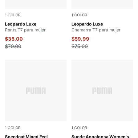
1
COLOR
1
COLOR
PUMA BLACK
Leopardo Luxe
PUMA BLACK
Leopardo Luxe
Pants T7 para mujer
Chamarra T7 para mujer
$35.00
$59.99
$70.00
$75.00
1
COLOR
1
COLOR
PUMA Black-Cashew Brown-Light Lavender
Speedcat Mixed Feel
Vapor Gray-Toasted Almond
Suede Appaloosa Women's