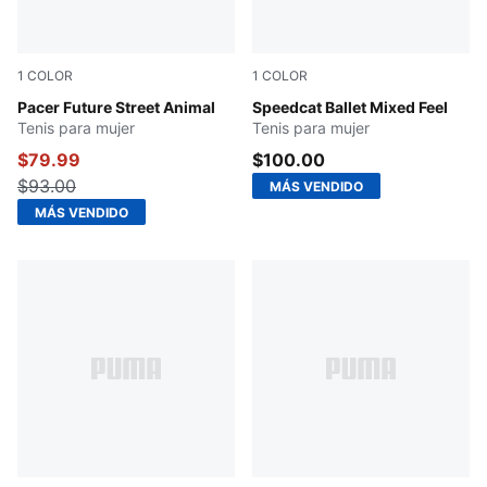
1
COLOR
1
COLOR
Rose Latte-Sandstone
Pacer Future Street Animal
PUMA Black-Cashew Brown-
Speedcat Ballet Mixed Feel
Tenis para mujer
Tenis para mujer
$79.99
$100.00
$93.00
MÁS VENDIDO
MÁS VENDIDO