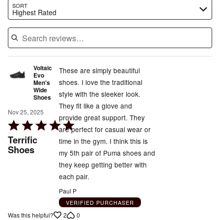
Search reviews…
SORT
Highest Rated
Voltaic
These are simply beautiful
Evo
shoes. I love the traditional
Men's
Wide
style with the sleeker look.
Shoes
They fit like a glove and
Nov 25, 2025
provide great support. They
Rated
are perfect for casual wear or
5
Terrific
time in the gym. I think this is
out
Shoes
my 5th pair of Puma shoes and
of
they keep getting better with
5
each pair.
Paul P
VERIFIED PURCHASER
2
0
Was this helpful?