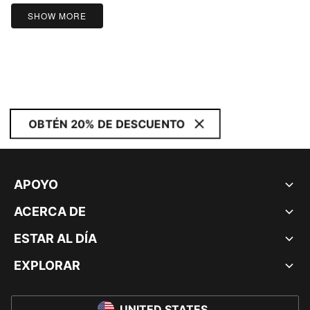
5
SHOW MORE
OBTÉN 20% DE DESCUENTO
APOYO
ACERCA DE
ESTAR AL DÍA
EXPLORAR
UNITED STATES