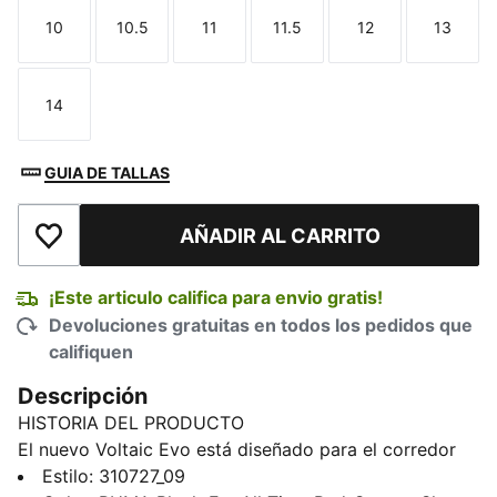
10
10.5
11
11.5
12
13
Talla
Talla
Talla
Talla
Talla
Talla
14
Talla
GUIA DE TALLAS
AÑADIR AL CARRITO
Añadir a la lista de deseos
¡Este articulo califica para envio gratis!
Devoluciones gratuitas en todos los pedidos que
califiquen
Descripción
HISTORIA DEL PRODUCTO
El nuevo Voltaic Evo está diseñado para el corredor
que quiere comodidad y tracción sin sacrificar estilo.
Estilo
:
310727_09