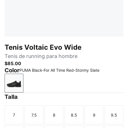
Tenis Voltaic Evo Wide
Tenis de running para hombre
$85.00
Color
PUMA Black-For All Time Red-Stormy Slate
PUMA Black-For All Time Red-Stormy Slate
Talla
7
7.5
8
8.5
9
9.5
Talla
Talla
Talla
Talla
Talla
Talla