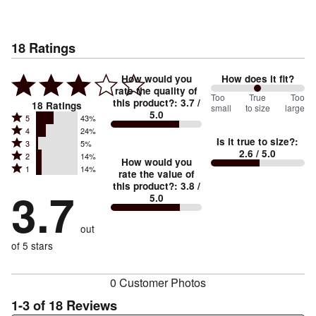
18
Ratings
How would you
How does it fit?
rate the quality of
100
Too
%
True
Too
this product?
:
3.7
/
18
Ratings
small
to size
large
5.0
between
Rated
5
43%
Rated
Too
4
24%
5
Is it true to size?
:
Rated
3
5%
4
small
stars
2.6
/ 5.0
Rated
2
14%
3
stars
How would you
by
and
Rated
1
14%
2
stars
rate the value of
by
43%
True
1
this product?
:
3.8
/
stars
by
3.7
24%
of
5.0
stars
to
by
5%
of
reviewers
by
size
14%
of
reviewers
out
14%
of
reviewers
of
of 5 stars
reviewers
reviewers
0 Customer Photos
1-3 of 18 Reviews