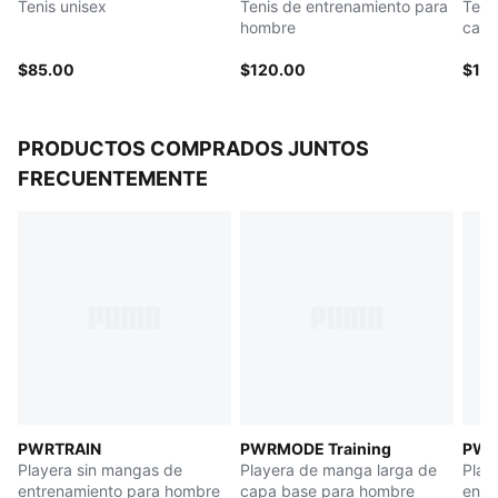
Tenis unisex
Tenis de entrenamiento para
Teni
Mediasuela: caña de 10 cell y TPU
hombre
carr
Empeine: Materiales texturizados y mezcla de
materiales prémium
$85.00
$120.00
$14
PRODUCTOS COMPRADOS JUNTOS
FRECUENTEMENTE
PWRTRAIN
PWRMODE Training
PWR
Playera sin mangas de
Playera de manga larga de
Play
entrenamiento para hombre
capa base para hombre
entr