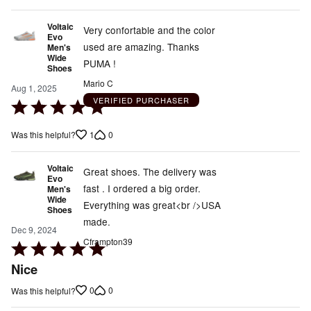
Voltaic
Very confortable and the color
Evo
used are amazing. Thanks
Men's
Wide
PUMA !
Shoes
Mario C
Aug 1, 2025
VERIFIED PURCHASER
Rated
5
1
0
Was this helpful?
out
of
Voltaic
5
Great shoes. The delivery was
Evo
fast . I ordered a big order.
Men's
Wide
Everything was great<br />USA
Shoes
made.
Dec 9, 2024
Cframpton39
Rated
5
Nice
out
0
0
Was this helpful?
of