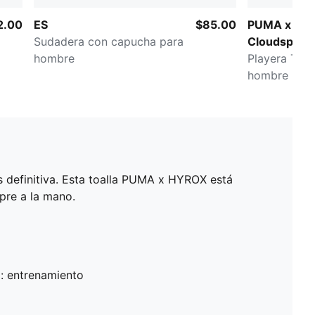
2.00
ES
$85.00
PUMA x HY
Sudadera con capucha para
Cloudspun U
hombre
Playera The
hombre
 definitiva. Esta toalla PUMA x HYROX está
pre a la mano.
: entrenamiento