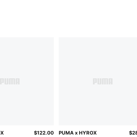
OX
$122.00
PUMA x HYROX
$2