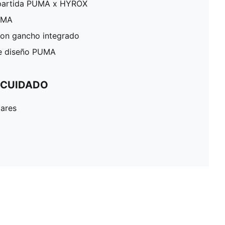
mpartida PUMA x HYROX
PUMA
con gancho integrado
de diseño PUMA
 CUIDADO
lares