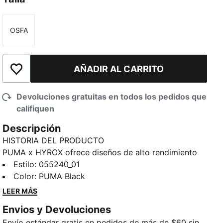
OSFA
Talla
AÑADIR AL CARRITO
Añadir a la lista de deseos
Devoluciones gratuitas en todos los pedidos que
califiquen
Descripción
HISTORIA DEL PRODUCTO
PUMA x HYROX ofrece diseños de alto rendimiento
específicamente seleccionados para la carrera de
Estilo
:
055240_01
fitness definitiva. Esta toalla PUMA x HYROX está
Color
:
PUMA Black
diseñada para sesiones de entrenamiento intensas.
LEER MÁS
Una bolsa de malla y un gancho te permiten tenerla
Envios y Devoluciones
siempre a la mano.
Envío estándar gratis en pedidos de más de $60 sin