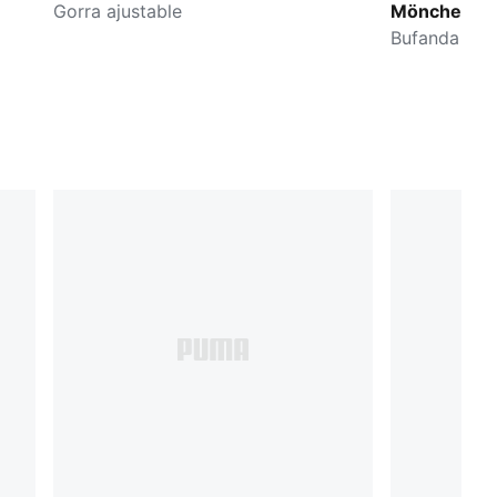
Gorra ajustable
Mönchengl
Essentials
Bufanda de f