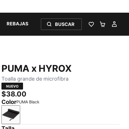
REBAJAS
BUSCAR
LISTA DE DESE
CARRITO 
MI C
PUMA x HYROX
Toalla grande de microfibra
NUEVO
$38.00
Color
PUMA Black
PUMA Black
Talla