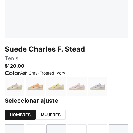
Suede Charles F. Stead
Tenis
$120.00
Color
Ash Gray-Frosted Ivory
Ash Gray-Frosted Ivory
Cashew-Frosted Ivory
Pineapple Ice-Frosted Ivory
Rosy Outlook-Frosted Iv
Snow Mountain 
Seleccionar ajuste
HOMBRES
MUJERES