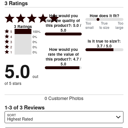
3
Ratings
How would you
How does it fit?
rate the quality of
67
Too
%
True
Too
this product?
:
5.0
/
3
Ratings
small
to size
large
5.0
between
Rated
5
100%
Rated
Too
4
0%
5
Is it true to size?
:
Rated
3
0%
4
small
stars
3.7
/ 5.0
Rated
2
0%
3
stars
How would you
by
and
Rated
1
0%
2
stars
rate the value of
by
100%
True
1
this product?
:
4.7
/
stars
by
5.0
0%
of
5.0
stars
to
by
0%
of
reviewers
by
size
0%
of
reviewers
out
0%
of
reviewers
of
of 5 stars
reviewers
reviewers
0 Customer Photos
1-3 of 3 Reviews
Search reviews…
SORT
Highest Rated