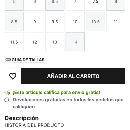
5
6
6.5
7
7.5
8
Talla
Talla
Talla
Talla
Talla
Talla
8.5
9
9.5
10
10.5
11
Talla
Talla
Talla
Talla
Talla
Talla
11.5
12
13
14
Talla
Talla
Talla
Talla
GUIA DE TALLAS
AÑADIR AL CARRITO
Añadir a la lista de deseos
¡Este articulo califica para envio gratis!
Devoluciones gratuitas en todos los pedidos que
califiquen
Descripción
HISTORIA DEL PRODUCTO