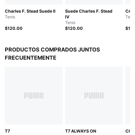
Empeine redondeado
Charles F. Stead Suede II
Suede Charles F. Stead
Croc
Con cordones
Tenis
IV
Teni
Talón plano
Tenis
Detalles de la marca PUMA
$120.00
$120.00
$12
PRODUCTOS COMPRADOS JUNTOS
FRECUENTEMENTE
T7
T7 ALWAYS ON
Club