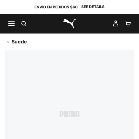
SEE DETAILS
ENVÍO EN PEDIDOS $60
BUSCAR
MI CUE
CA
PUMA.com
Suede