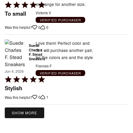
Rated
exchange for another size.
5
To small
Victoria V
out
VERIFIED PURCHASER
of
0
0
Was this helpful?
5
Love them! Perfect color and
Suede
Charles
fit. I will purchase another pair,
F. Stead
for the colors are and the style
Sneakers
Frances F
Jun 4, 2026
VERIFIED PURCHASER
Rated
5
Stylish
out
0
1
Was this helpful?
of
5
SHOW MORE