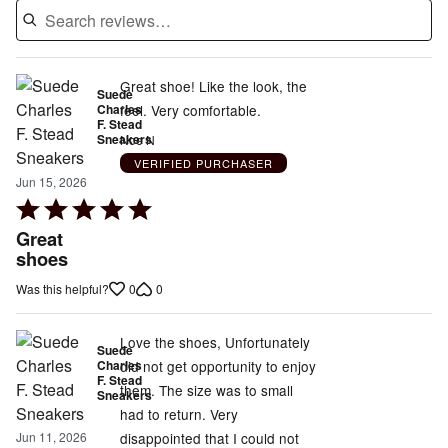
Great shoe! Like the look, the
Suede
Charles
feel. Very comfortable.
F. Stead
Sneakers
Noe N
VERIFIED PURCHASER
Jun 15, 2026
Rated
5
Great
out
shoes
of
0
0
Was this helpful?
5
Love the shoes, Unfortunately
Suede
Charles
did not get opportunity to enjoy
F. Stead
them. The size was to small
Sneakers
had to return. Very
disappointed that I could not
Jun 11, 2026