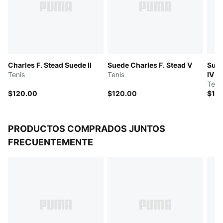
extra grueso para proporcionar una amortiguación
suave
DETALLES
Horma angosta
Empeine redondeado
Charles F. Stead Suede II
Suede Charles F. Stead V
Sued
Con cordones
Tenis
Tenis
IV
Talón plano
Teni
Detalles de la marca PUMA
$120.00
$120.00
$12
PRODUCTOS COMPRADOS JUNTOS
FRECUENTEMENTE