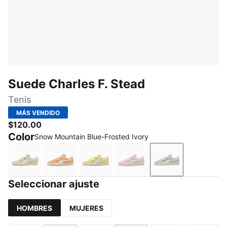
Suede Charles F. Stead
Tenis
MÁS VENDIDO
$120.00
Color
Snow Mountain Blue-Frosted Ivory
Ash Gray-Frosted Ivory
Cashew-Frosted Ivory
Pineapple Ice-Frosted Ivory
Rosy Outlook-Frosted Iv
Snow Mountain 
Seleccionar ajuste
HOMBRES
MUJERES