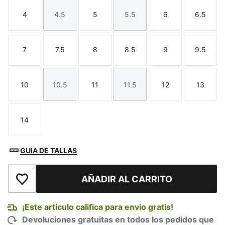
4
4.5
5
5.5
6
6.5
Talla
Talla
Talla
Talla
Talla
Talla
7
7.5
8
8.5
9
9.5
Talla
Talla
Talla
Talla
Talla
Talla
10
10.5
11
11.5
12
13
Talla
Talla
Talla
Talla
Talla
Talla
14
Talla
GUIA DE TALLAS
AÑADIR AL CARRITO
Añadir a la lista de deseos
¡Este articulo califica para envio gratis!
Devoluciones gratuitas en todos los pedidos que