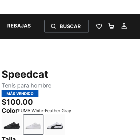
REBAJAS
BUSCAR
LISTA DE DESE
CARRITO 
MI C
Speedcat
Tenis para hombre
MÁS VENDIDO
$100.00
Color
PUMA White-Feather Gray
PUMA Black-Shadow Gray
PUMA White-Feather Gray
PUMA White-PUMA Black
Talla