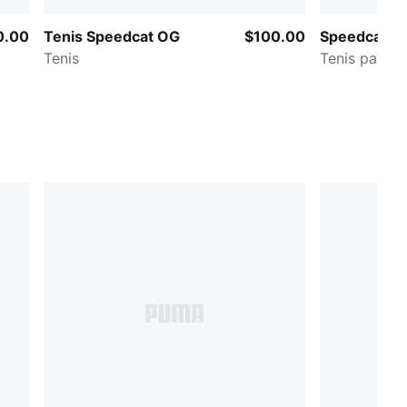
0.00
Tenis Speedcat OG
$100.00
Speedcat Me
Tenis
Tenis para 