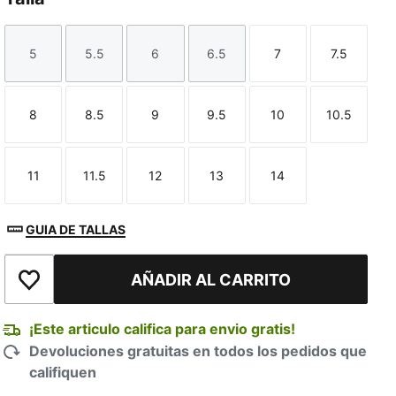
5
5.5
6
6.5
7
7.5
Talla
Talla
Talla
Talla
Talla
Talla
8
8.5
9
9.5
10
10.5
Talla
Talla
Talla
Talla
Talla
Talla
11
11.5
12
13
14
Talla
Talla
Talla
Talla
Talla
GUIA DE TALLAS
AÑADIR AL CARRITO
Añadir a la lista de deseos
¡Este articulo califica para envio gratis!
Devoluciones gratuitas en todos los pedidos que
califiquen