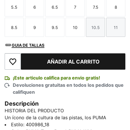
5.5
6
6.5
7
7.5
8
Talla
Talla
Talla
Talla
Talla
Talla
8.5
9
9.5
10
10.5
11
Talla
Talla
Talla
Talla
Talla
Talla
GUIA DE TALLAS
AÑADIR AL CARRITO
Añadir a la lista de deseos
¡Este articulo califica para envio gratis!
Devoluciones gratuitas en todos los pedidos que
califiquen
Descripción
HISTORIA DEL PRODUCTO
Un ícono de la cultura de las pistas, los PUMA
Speedcat han sido sinónimo de velocidad, precisión y
Estilo
:
400986_18