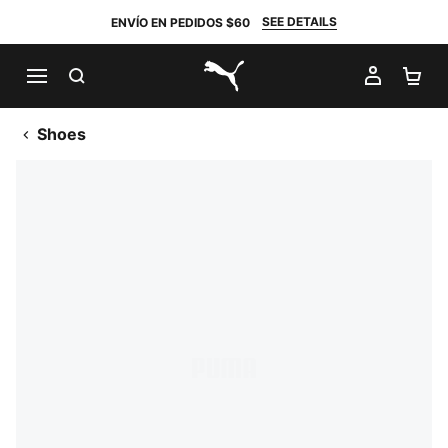
SEE DETAILS
ENVÍO EN PEDIDOS $60
BUSCAR
MI CUE
CA
PUMA.com
Shoes