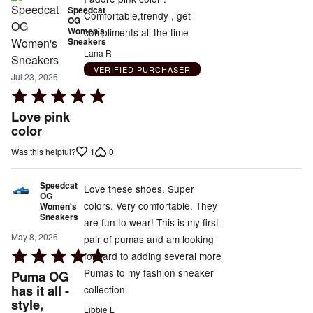
Speedcat
Comfortable,trendy , get
OG
Women's
compliments all the time
Sneakers
Lana R
VERIFIED PURCHASER
Jul 23, 2026
Rated
5
Love pink
out
color
of
1
0
Was this helpful?
5
Speedcat
Love these shoes. Super
OG
colors. Very comfortable. They
Women's
Sneakers
are fun to wear! This is my first
May 8, 2026
pair of pumas and am looking
Rated
forward to adding several more
5
Pumas to my fashion sneaker
Puma OG
out
has it all -
collection.
style,
of
Libbie L