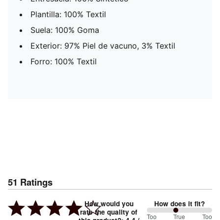
Plantilla: 100% Textil
Suela: 100% Goma
Exterior: 97% Piel de vacuno, 3% Textil
Forro: 100% Textil
51
Ratings
How would you
How does it fit?
rate the quality of
89
Too
%
True
Too