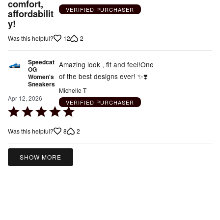
comfort,
5
VERIFIED PURCHASER
affordabilit
y!
12
2
Was this helpful?
Speedcat
Amazing look , fit and feel!One
OG
of the best designs ever! ✨️❣️
Women's
Sneakers
Michelle T
Apr 12, 2026
VERIFIED PURCHASER
Rated
5
8
2
Was this helpful?
out
of
5
SHOW MORE