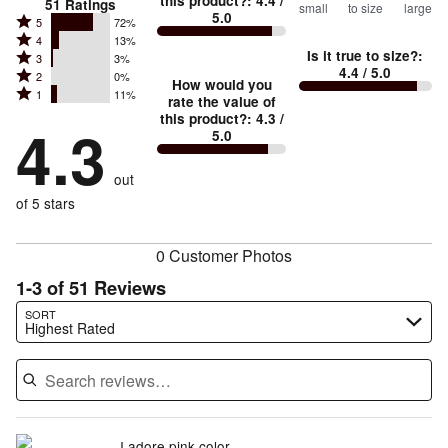
this product?
:
4.4
/
51
Ratings
small
to size
large
5.0
between
Rated
5
72%
Rated
Too
4
13%
5
Is it true to size?
:
Rated
3
3%
4
small
stars
4.4
/ 5.0
Rated
2
0%
3
stars
How would you
by
and
Rated
1
11%
2
stars
rate the value of
by
72%
True
1
this product?
:
4.3
/
stars
by
4.3
13%
of
5.0
stars
to
by
3%
of
reviewers
by
size
0%
of
reviewers
out
11%
of
reviewers
of
of 5 stars
reviewers
reviewers
0 Customer Photos
1-3 of 51 Reviews
Search reviews…
SORT
Highest Rated
I adore pink color .