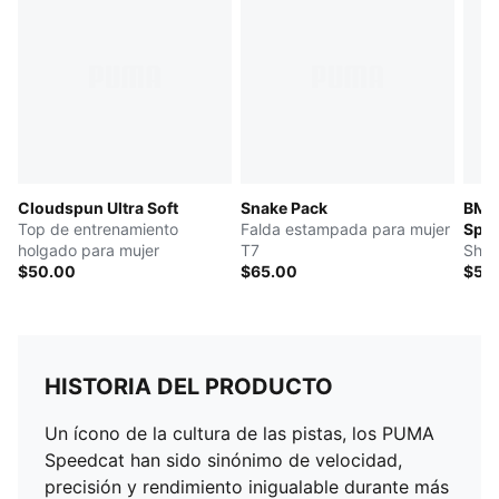
Cloudspun Ultra Soft
Snake Pack
BMW
Top de entrenamiento
Falda estampada para mujer
Spor
holgado para mujer
T7
Shor
$50.00
$65.00
$55
HISTORIA DEL PRODUCTO
Un ícono de la cultura de las pistas, los PUMA
Speedcat han sido sinónimo de velocidad,
precisión y rendimiento inigualable durante más