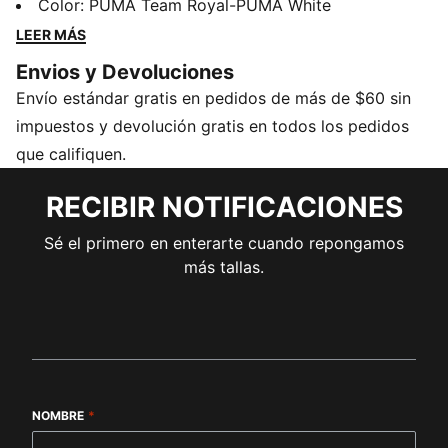
rendimiento inigualable durante más de 25 años.
Color
:
PUMA Team Royal-PUMA White
Nacieron como un estilo de Fórmula 1®, pero con el
LEER MÁS
paso de las décadas encontraron un nuevo circuito,
Envios y Devoluciones
trascendiendo las pistas de Mónaco para llegar a las
Envío estándar gratis en pedidos de más de $60 sin
calles de las capitales de la moda alrededor del
mundo.
impuestos y devolución gratis en todos los pedidos
DETALLES
que califiquen.
Calce regular
Cubierta de gamuza
RECIBIR NOTIFICACIONES
Entresuela de goma
Sé el primero en enterarte cuando repongamos
Suela de goma
más tallas.
Detalles de la marca PUMA
NOMBRE
*