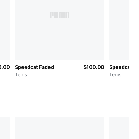
0.00
Speedcat Faded
$100.00
Speedcat Le
Tenis
Tenis