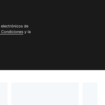
 electrónicos de
(
Se abre en una nueva ventana
)
 Condiciones
y la
eva ventana
)