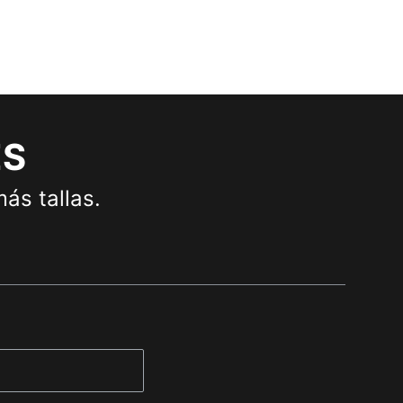
ES
ás tallas.