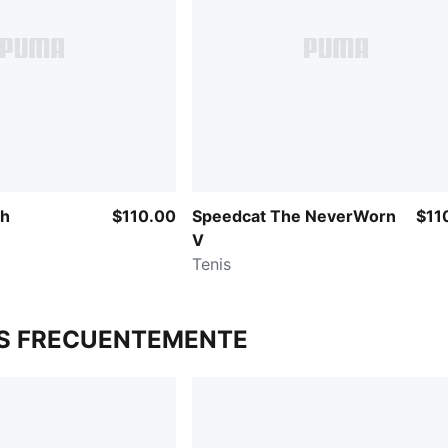
sh
$110.00
Speedcat The NeverWorn
$11
V
Tenis
S FRECUENTEMENTE