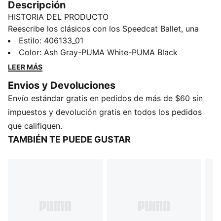
Descripción
HISTORIA DEL PRODUCTO
Reescribe los clásicos con los Speedcat Ballet, una
atrevida mezcla entre la tradición del atletismo y la
Estilo
:
406133_01
elegancia inspirada en el ballet. Con una silueta de
Color
:
Ash Gray-PUMA White-PUMA Black
perfil bajo y detalles de diseño llamativos, están
LEER MÁS
hechos para pasar de la pista a la calle con un estilo
Envios y Devoluciones
natural.
Envío estándar gratis en pedidos de más de $60 sin
DETALLES
Ancho: regular
impuestos y devolución gratis en todos los pedidos
Tipo de puntera: redondeada
que califiquen.
Cierre: Bandas elásticas
TAMBIÉN TE PUEDE GUSTAR
Tipo de talón: plano
Detalles de la marca PUMA
PUMA Juvenil: Producto recomendado para niños y
adolescentes de 8 a 16 años