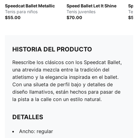
Speedcat Ballet Metallic
Speed Ballet Let It Shine
Spee
Tenis para niños
Tenis juveniles
Teni
$55.00
$70.00
$55
HISTORIA DEL PRODUCTO
Reescribe los clásicos con los Speedcat Ballet,
una atrevida mezcla entre la tradición del
atletismo y la elegancia inspirada en el ballet.
Con una silueta de perfil bajo y detalles de
diseño llamativos, están hechos para pasar de
la pista a la calle con un estilo natural.
DETALLES
Ancho: regular