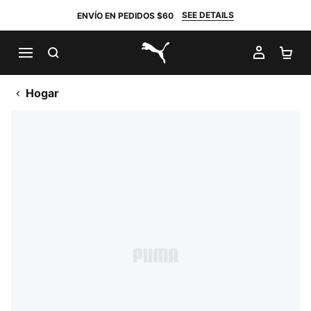
SEE DETAILS
ENVÍO EN PEDIDOS $60
BUSCAR
MI CUE
CA
PUMA.com
Hogar