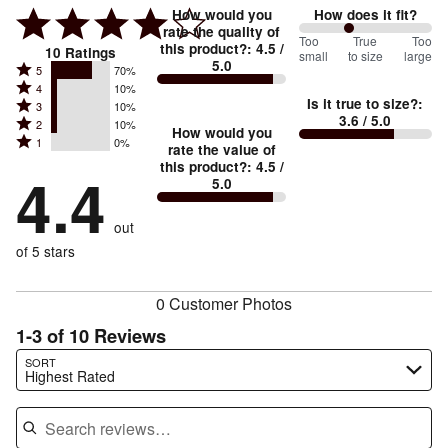
How would you
How does it fit?
rate the quality of
75
Too
%
True
Too
this product?
:
4.5
/
10
Ratings
small
to size
large
5.0
between
Rated
5
70%
Rated
Too
4
10%
5
Is it true to size?
:
Rated
3
10%
4
small
stars
3.6
/ 5.0
Rated
2
10%
3
stars
How would you
by
and
Rated
1
0%
2
stars
rate the value of
by
70%
True
1
this product?
:
4.5
/
stars
by
4.4
10%
of
5.0
stars
to
by
10%
of
reviewers
by
size
10%
of
reviewers
out
0%
of
reviewers
of
of 5 stars
reviewers
reviewers
0 Customer Photos
1-3 of 10 Reviews
Search reviews…
SORT
Highest Rated