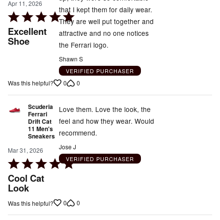
Apr 11, 2026
that I kept them for daily wear.
Rated
They are well put together and
5
Excellent
attractive and no one notices
out
Shoe
the Ferrari logo.
of
Shawn S
5
VERIFIED PURCHASER
0
0
Was this helpful?
Scuderia
Love them. Love the look, the
Ferrari
feel and how they wear. Would
Drift Cat
11 Men's
recommend.
Sneakers
Jose J
Mar 31, 2026
VERIFIED PURCHASER
Rated
5
Cool Cat
out
Look
of
0
0
Was this helpful?
5