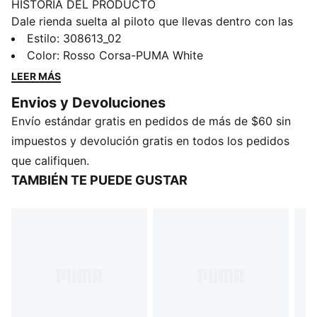
HISTORIA DEL PRODUCTO
Dale rienda suelta al piloto que llevas dentro con las
Scuderia Ferrari Drift Cat 11 unisex. Con los colores
Estilo
:
308613_02
icónicos de la escudería, una elegante cubierta
Color
:
Rosso Corsa-PUMA White
sintética y suela de goma duradera, esta colaboración
LEER MÁS
PUMA Motorsport es perfecta para los fanáticos que
Envios y Devoluciones
anhelan estilo y rendimiento en cada paso.
Envío estándar gratis en pedidos de más de $60 sin
CARACTERÍSTICAS Y BENEFICIOS
Cubierta fabricada con al menos un 20% de
impuestos y devolución gratis en todos los pedidos
materiales reciclados
que califiquen.
DETALLES
TAMBIÉN TE PUEDE GUSTAR
Calce regular
Cubierta de material sintético
Con cordones
Detalles de la marca PUMA
Suela de goma
Detalles de perforaciones
Con los colores de Scuderia Ferrari