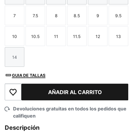
7
7.5
8
8.5
9
9.5
Talla
Talla
Talla
Talla
Talla
Talla
10
10.5
11
11.5
12
13
Talla
Talla
Talla
Talla
Talla
Talla
14
Talla
GUIA DE TALLAS
AÑADIR AL CARRITO
Añadir a la lista de deseos
Devoluciones gratuitas en todos los pedidos que
califiquen
Descripción