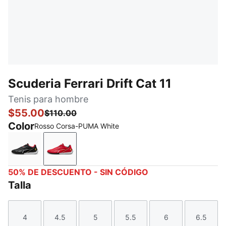
Scuderia Ferrari Drift Cat 11
Tenis para hombre
$55.00
$110.00
Color
Rosso Corsa-PUMA White
PUMA Black-Rosso Corsa
Rosso Corsa-PUMA White
50% DE DESCUENTO - SIN CÓDIGO
Talla
4
4.5
5
5.5
6
6.5
Talla
Talla
Talla
Talla
Talla
Talla