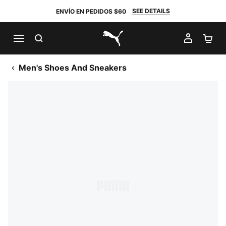
SEE DETAILS
ENVÍO EN PEDIDOS $60
BUSCAR
MI CUE
CA
PUMA.com
Men's Shoes And Sneakers