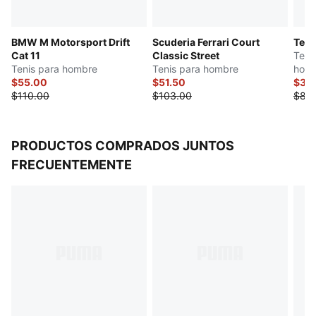
BMW M Motorsport Drift
Scuderia Ferrari Court
Teni
Cat 11
Classic Street
Teni
Tenis para hombre
Tenis para hombre
hom
$55.00
$51.50
$34
$110.00
$103.00
$85
PRODUCTOS COMPRADOS JUNTOS
FRECUENTEMENTE