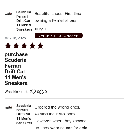
Scuderia
Beautiful shoes. First time
Ferrari
owning a Ferrari shoes.
Drift Cat
11 Men's
Trung T
Sneakers
VERIFIED PURCHASER
May 16, 2026
Rated
5
purchase
out
Scuderia
Ferrari
of
Drift Cat
5
11 Men's
Sneakers
0
0
Was this helpful?
Scuderia
Ordered the wrong ones. I
Ferrari
wanted the BMW ones.
Drift Cat
11 Men's
However, when they showed
Sneakers
up, they were so comfortable