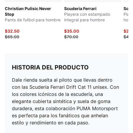
Christian Pulisic Never
Scuderia Ferrari
Scud
Stop
Playera con estampado
Play
Pants de futbol para hombre
integral para hombre
hom
$32.50
$35.00
$22
$65.00
$70.00
$45
HISTORIA DEL PRODUCTO
Dale rienda suelta al piloto que llevas dentro
con las Scuderia Ferrari Drift Cat 11 unisex. Con
los colores icónicos de la escudería, una
elegante cubierta sintética y suela de goma
duradera, esta colaboración PUMA Motorsport
es perfecta para los fanáticos que anhelan
estilo y rendimiento en cada paso.