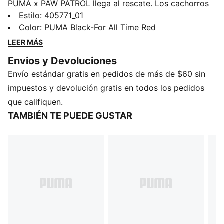
PUMA x PAW PATROL llega al rescate. Los cachorros
de PAW Patrol se adentran en PUMA Land, donde un
Estilo
:
405771_01
volcán que retumba en la selva amenaza con entrar en
Color
:
PUMA Black-For All Time Red
erupción. Con sus superpoderes únicos, corren para
LEER MÁS
enfriar el volcán y salvar el día Con un diseño
Envios y Devoluciones
divertido y detalles inspirados en la selva, estos tenis
Envío estándar gratis en pedidos de más de $60 sin
hacen que la misión cobre vida. Combinan el espíritu
aventurero de la colección con el ADN automovilístico
impuestos y devolución gratis en todos los pedidos
de los Speedcat.
que califiquen.
DETALLES
TAMBIÉN TE PUEDE GUSTAR
Ancho: regular
Tipo de puntera: redondeada
Cierre: cordones
Tipo de talón: plano
PUMA Formstrip
Parche de PAW Patrol en el talón
Cómoda plantilla SOFTFOAM+ con estampado PUMA
x PAW PATROL
Detalles de marca compartida