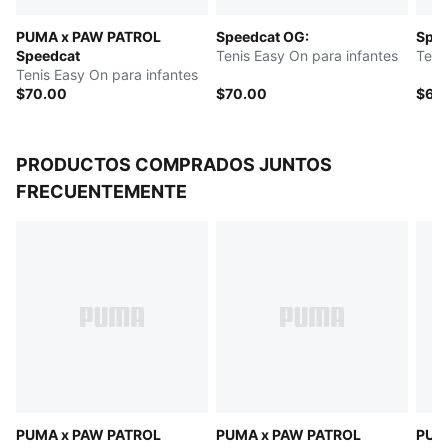
PUMA Niños: Recomendado para niños pequeños de 4
PUMA x PAW PATROL
Speedcat OG:
Spee
a 8 años
Speedcat
Tenis Easy On para infantes
Teni
Tenis Easy On para infantes
$70.00
$70.00
$65
PRODUCTOS COMPRADOS JUNTOS
FRECUENTEMENTE
PUMA x PAW PATROL
PUMA x PAW PATROL
PUM