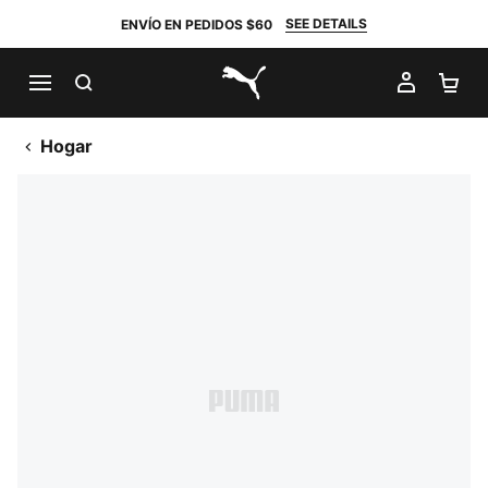
SEE DETAILS
ENVÍO EN PEDIDOS $60
BUSCAR
MI CUE
CA
PUMA.com
Hogar