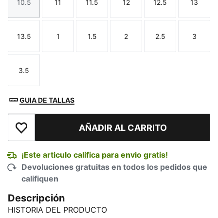
10.5
11
11.5
12
12.5
13
Talla
Talla
Talla
Talla
Talla
Talla
13.5
1
1.5
2
2.5
3
Talla
Talla
Talla
Talla
Talla
Talla
3.5
Talla
GUIA DE TALLAS
AÑADIR AL CARRITO
Añadir a la lista de deseos
¡Este articulo califica para envio gratis!
Devoluciones gratuitas en todos los pedidos que
califiquen
Descripción
HISTORIA DEL PRODUCTO