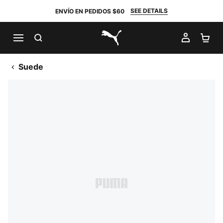
SEE DETAILS
ENVÍO EN PEDIDOS $60
BUSCAR
MI CUE
CA
PUMA.com
Suede