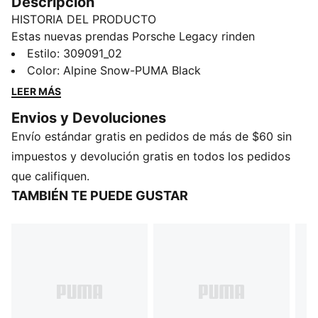
Descripción
HISTORIA DEL PRODUCTO
Estas nuevas prendas Porsche Legacy rinden
homenaje al emblemático legado automovilístico de la
Estilo
:
309091_02
marca, combinando materiales de primera calidad con
Color
:
Alpine Snow-PUMA Black
un diseño atemporal. Estos tenis combinan el
LEER MÁS
legendario aspecto de las Suede XL con el espíritu del
Envios y Devoluciones
alto rendimiento. Tienen una silueta elegante, un
Envío estándar gratis en pedidos de más de $60 sin
empeine supersuave y una suela gruesa.
CARACTERÍSTICAS Y VENTAJAS
impuestos y devolución gratis en todos los pedidos
El empeine de los zapatos está fabricado con al
que califiquen.
menos un 20 % de materiales reciclados.
TAMBIÉN TE PUEDE GUSTAR
DETALLES
Ancho: regular
Tipo de puntera: redondeada
Cierre: cordones
Tipo de talón: plano
Detalles de la marca PUMA
Detalles de la marca Porsche Legacy