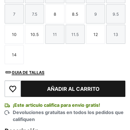
7
7.5
8
8.5
9
9.5
Talla
Talla
Talla
Talla
Talla
Talla
10
10.5
11
11.5
12
13
Talla
Talla
Talla
Talla
Talla
Talla
14
Talla
GUIA DE TALLAS
AÑADIR AL CARRITO
Añadir a la lista de deseos
¡Este articulo califica para envio gratis!
Devoluciones gratuitas en todos los pedidos que
califiquen