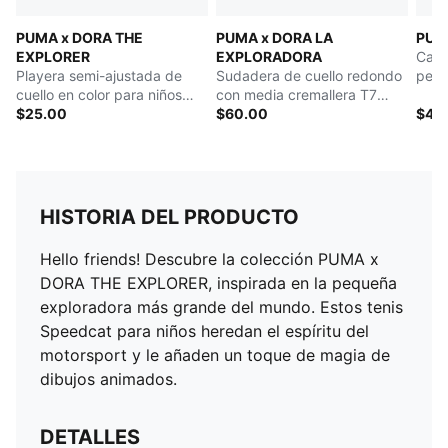
PUMA x DORA THE
PUMA x DORA LA
PUM
EXPLORER
EXPLORADORA
Carg
Playera semi-ajustada de
Sudadera de cuello redondo
peq
cuello en color para niños
con media cremallera T7
pequeños
$25.00
holgada para niños
$60.00
$42
HISTORIA DEL PRODUCTO
Hello friends! Descubre la colección PUMA x
DORA THE EXPLORER, inspirada en la pequeña
exploradora más grande del mundo. Estos tenis
Speedcat para niños heredan el espíritu del
motorsport y le añaden un toque de magia de
dibujos animados.
DETALLES