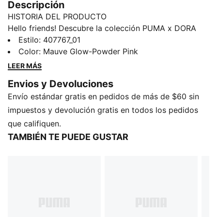
Descripción
HISTORIA DEL PRODUCTO
Hello friends! Descubre la colección PUMA x DORA
THE EXPLORER, inspirada en la pequeña exploradora
Estilo
:
407767_01
más grande del mundo. Estos tenis Speedcat para
Color
:
Mauve Glow-Powder Pink
niños heredan el espíritu del motorsport y le añaden
LEER MÁS
un toque de magia de dibujos animados.
Envios y Devoluciones
DETALLES
Envío estándar gratis en pedidos de más de $60 sin
Producto diseñado para: uso diario
Ancho: regular
impuestos y devolución gratis en todos los pedidos
Cierre: cordones
que califiquen.
Tipo de talón: plano
TAMBIÉN TE PUEDE GUSTAR
Detalles de la colaboración entre PUMA x DORA THE
EXPLORER
PUMA Niños: producto recomendado para niños de 4
a 8 años