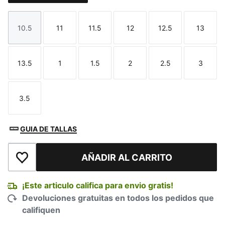
10.5
11
11.5
12
12.5
13
Talla
Talla
Talla
Talla
Talla
Talla
13.5
1
1.5
2
2.5
3
Talla
Talla
Talla
Talla
Talla
Talla
3.5
Talla
GUIA DE TALLAS
AÑADIR AL CARRITO
Añadir a la lista de deseos
¡Este articulo califica para envio gratis!
Devoluciones gratuitas en todos los pedidos que
califiquen