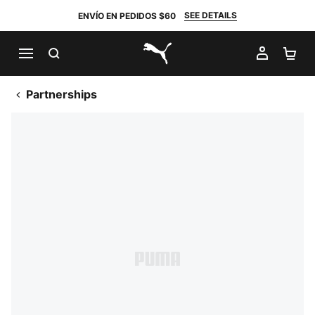
SEE DETAILS
ENVÍO EN PEDIDOS $60
BUSCAR
MI CUE
CA
PUMA.com
Partnerships